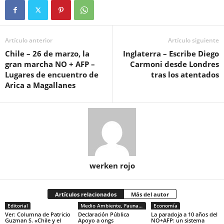
Artículo anterior
Artículo siguiente
Chile – 26 de marzo, la
Inglaterra – Escribe Diego
gran marcha NO + AFP –
Carmoni desde Londres
Lugares de encuentro de
tras los atentados
Arica a Magallanes
werken rojo
Artículos relacionados
Más del autor
Editorial
Medio Ambiente, Fauna y Sociedad
Economía
Ver: Columna de Patricio
Declaración Pública
La paradoja a 10 años del
Guzman S. «Chile y el
Apoyo a ongs
NO+AFP: un sistema