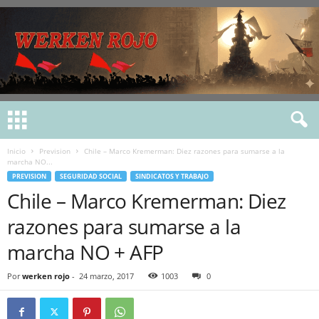
Inicio
Prevision
Chile – Marco Kremerman: Diez razones para sumarse a la
marcha NO...
PREVISION
SEGURIDAD SOCIAL
SINDICATOS Y TRABAJO
Chile – Marco Kremerman: Diez
razones para sumarse a la
marcha NO + AFP
Por
werken rojo
-
24 marzo, 2017
1003
0