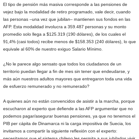
El tipo de pensión más masiva corresponde a las pensiones de
vejez bajo la modalidad de retiro programado, vale decir, cuando
las personas –una vez que jubilan– mantienen sus fondos en las
AFP. Esta modalidad involucra a 359.487 personas y su monto
promedio solo llega a $125.319 (190 dólares), de los cuales el
91,4% (casi todos) recibe menos de $158.353 (240 dólares), lo que
equivale al 60% de nuestro exiguo Salario Mínimo.
¿No le parece algo sensato que todos los ciudadanos de un
territorio puedan llegar a fin de mes sin tener que endeudarse, y
más aún nuestros adultos mayores que entregaron toda una vida
de esfuerzo remunerado y no remunerado?
A quienes aún no están convencidos de asistir a la marcha, porque
escucharon al experto que defiende a las AFP argumentar que no
podemos pagar/asegurar buenas pensiones, ya que no tenemos el
PIB per cápita de Dinamarca ni la carga impositiva de Suecia, los
invitamos a compartir la siguiente reflexión con el experto:
necesitamos que el sistema chileno les permita a sus jubilados vivir