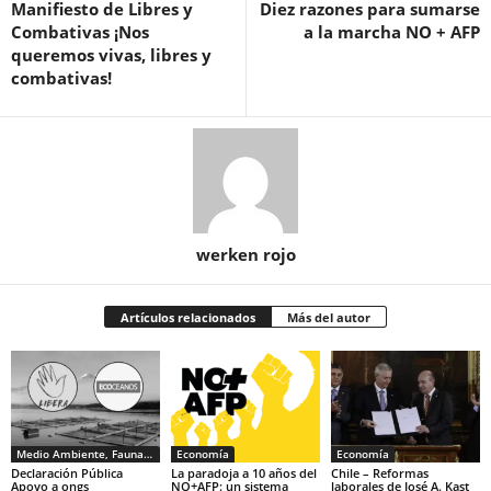
Manifiesto de Libres y
Diez razones para sumarse
Combativas ¡Nos
a la marcha NO + AFP
queremos vivas, libres y
combativas!
werken rojo
Artículos relacionados
Más del autor
Medio Ambiente, Fauna y Sociedad
Economía
Economía
Declaración Pública
La paradoja a 10 años del
Chile – Reformas
Apoyo a ongs
NO+AFP: un sistema
laborales de José A. Kast