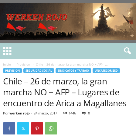
Inicio
Prevision
Chile – 26 de marzo, la gran marcha NO + AFP –...
PREVISION
SEGURIDAD SOCIAL
SINDICATOS Y TRABAJO
UNCATEGORIZED
Chile – 26 de marzo, la gran
marcha NO + AFP – Lugares de
encuentro de Arica a Magallanes
Por
werken rojo
-
24 marzo, 2017
1446
0