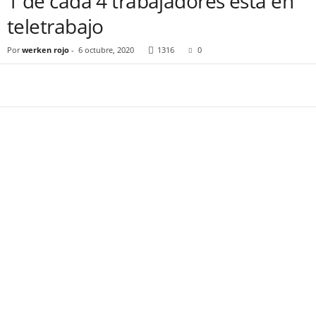
1 de cada 4 trabajadores está en
teletrabajo
Por
werken rojo
-
6 octubre, 2020
1316
0