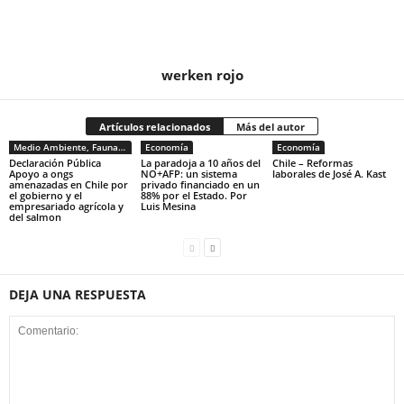
werken rojo
Artículos relacionados
Más del autor
Medio Ambiente, Fauna y Sociedad
Economía
Economía
Declaración Pública
La paradoja a 10 años del
Chile – Reformas
Apoyo a ongs
NO+AFP: un sistema
laborales de José A. Kast
amenazadas en Chile por
privado financiado en un
el gobierno y el
88% por el Estado. Por
empresariado agrícola y
Luis Mesina
del salmon
DEJA UNA RESPUESTA