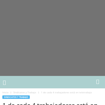
Inicio
Sindicatos y Trabajo
1 de cada 4 trabajadores está en teletrabajo
SINDICATOS Y TRABAJO