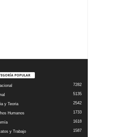
TEGORÍA POPULAR
7282
acional
5135
nal
2542
ia y Teoria
1733
chos Humanos
1618
omía
1587
catos y Trabajo