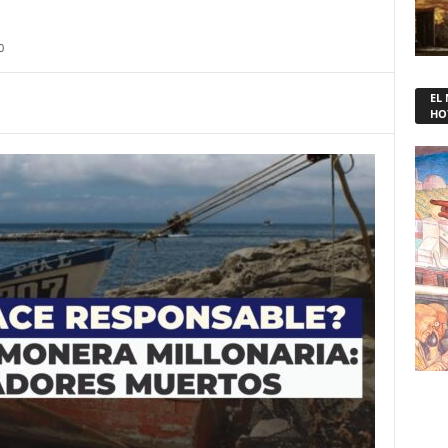
0
EL
HO