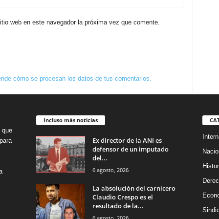
sitio web en este navegador la próxima vez que comente.
nde cómo se procesan los datos de tus comentarios.
Incluso más noticias
CA
o que
Intern
Ex director de la ANI es
para
defensor de un imputado
Nacio
del...
Histor
6 agosto, 2026
a
Dere
La absolución del carnicero
Econ
Claudio Crespo es el
resultado de la...
Sindi
6 agosto, 2026