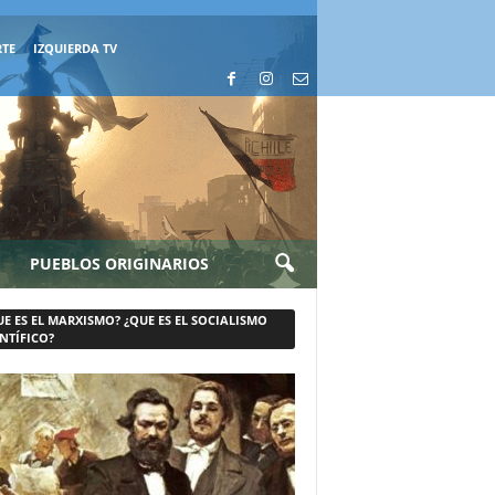
RTE
IZQUIERDA TV
PUEBLOS ORIGINARIOS
UE ES EL MARXISMO? ¿QUE ES EL SOCIALISMO
NTÍFICO?