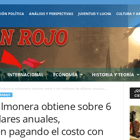
IÓN POLÍTICA
ANÁLISIS Y PERSPECTIVAS
JUVENTUD Y LUCHA
CULTURA Y A
INTERNACIONAL
ECONOMÍA
HISTORIA Y TEORÍA
 Industria salmonera obtiene sobre 6 mil millones de dólares anuales,...
¿Q
TRABAJO
CIE
salmonera obtiene sobre 6
lares anuales,
en pagando el costo con