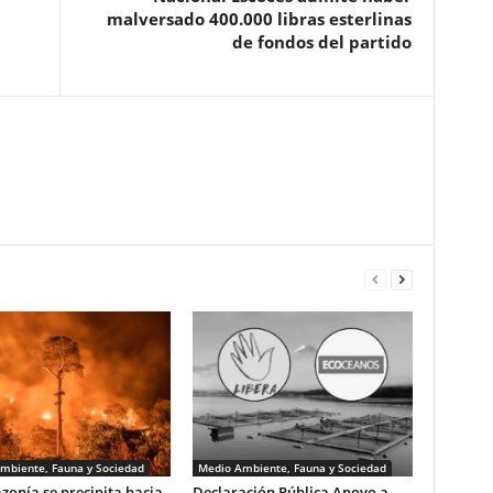
malversado 400.000 libras esterlinas
de fondos del partido
mbiente, Fauna y Sociedad
Medio Ambiente, Fauna y Sociedad
onía se precipita hacia
Declaración Pública Apoyo a