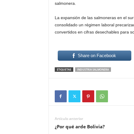
salmonera.
La expansión de las salmoneras en el su
consolidado un régimen laboral precarizad
convertidos en cifras desechables para so
Share on Facebook
ETIQUETAS
INDUSTRIA SALMONERA
Artículo anterior
¿Por qué arde Bolivia?