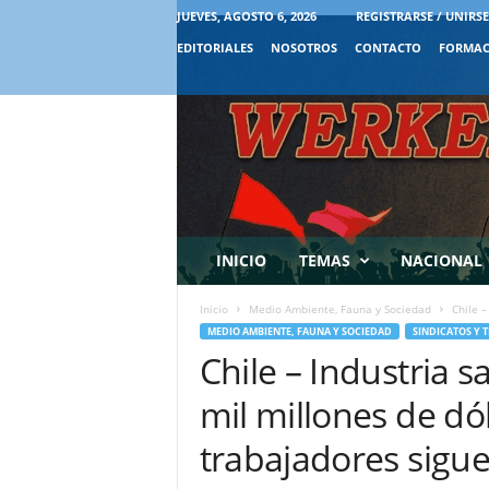
JUEVES, AGOSTO 6, 2026
REGISTRARSE / UNIRSE
EDITORIALES
NOSOTROS
CONTACTO
FORMAC
INICIO
TEMAS
NACIONAL
Inicio
Medio Ambiente, Fauna y Sociedad
Chile –
MEDIO AMBIENTE, FAUNA Y SOCIEDAD
SINDICATOS Y 
Chile – Industria 
mil millones de dó
trabajadores sigu