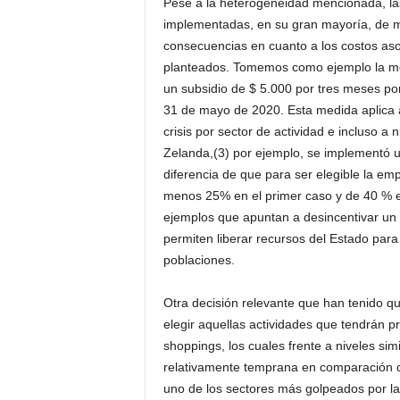
Pese a la heterogeneidad mencionada, l
implementadas, en su gran mayoría, de m
consecuencias en cuanto a los costos asoc
planteados. Tomemos como ejemplo la me
un subsidio de $ 5.000 por tres meses po
31 de mayo de 2020. Esta medida aplica a
crisis por sector de actividad e incluso a
Zelanda,(3) por ejemplo, se implementó u
diferencia de que para ser elegible la e
menos 25% en el primer caso y de 40 % e
ejemplos que apuntan a desincentivar un m
permiten liberar recursos del Estado par
poblaciones.
Otra decisión relevante que han tenido qu
elegir aquellas actividades que tendrán pr
shoppings, los cuales frente a niveles sim
relativamente temprana en comparación co
uno de los sectores más golpeados por la 