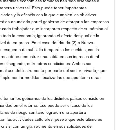
as medidas económicas tomadas han sido diseñadas e
anera universal. Esto puede tener importantes
iados y la eficacia con la que cumplen los objetivos
dida anunciada por el gobierno de otorgar a las empresas
r cada trabajador que incorporen respecto de su nómina al
 toda la economía, ignorando el efecto desigual de la
 nivel de empresa. En el caso de Irlanda (2) o Nueva
n esquema de subsidio temporal a los sueldos, con la
mpresa debe demostrar una caída en sus ingresos de al
n el segundo, entre otras condiciones. Ambos son
al uso del instrumento por parte del sector privado, que
a implementar medidas focalizadas que apunten a otras
e tomar los gobiernos de los distintos países consiste en
ioridad en el retorno. Ese puede ser el caso de los
ilares de riesgo sanitario lograron una apertura
n las actividades culturales, pese a que este último es
crisis, con un gran aumento en sus solicitudes de