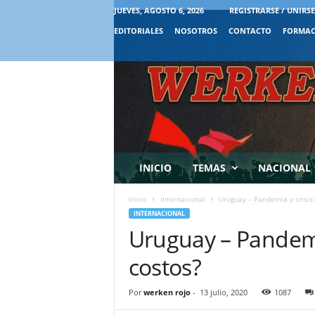
JUEVES, AGOSTO 6, 2026
REGISTRARSE / UNIRSE
EDITORIALES
NOSOTROS
CONTACTO
FORMAC
INICIO
TEMAS
NACIONAL
Inicio
Internacional
Uruguay – Pandemia y crisis:
INTERNACIONAL
Uruguay – Pandemia
costos?
Por
werken rojo
-
13 julio, 2020
1087