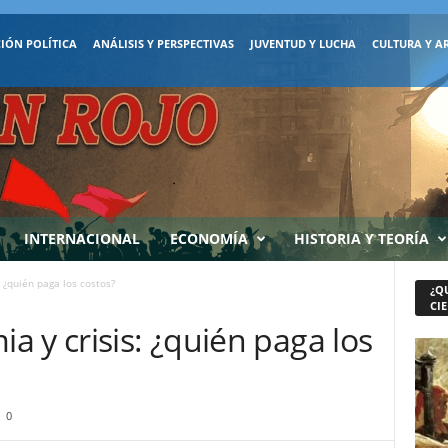
IÓN POLÍTICA
ANÁLISIS Y PERSPECTIVAS
JUVENTUD Y LUCHA
CULTURA Y A
INTERNACIONAL
ECONOMÍA
HISTORIA Y TEORÍA
 ¿quién paga los costos?
¿Q
CIE
 y crisis: ¿quién paga los
0