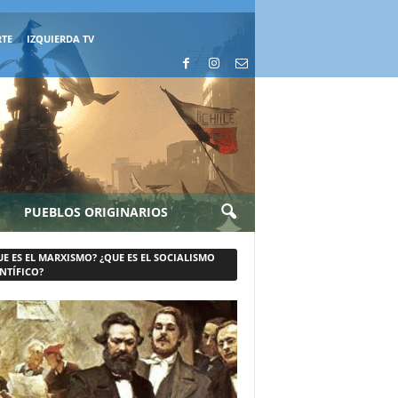
RTE
IZQUIERDA TV
PUEBLOS ORIGINARIOS
UE ES EL MARXISMO? ¿QUE ES EL SOCIALISMO
NTÍFICO?