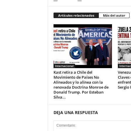
Artículos relacionados
Más del autor
Internacional
Internac
Kast retira a Chile del
Venezue
Movimiento de Países No
Claves
Alineados y lo alinea con la
enfrent
renovada Doctrina Monroe de
Sergio 
Donald Trump. Por Esteban
Silva...
DEJA UNA RESPUESTA