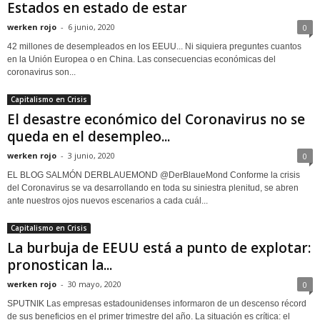
Estados en estado de estar
werken rojo
-
6 junio, 2020
0
42 millones de desempleados en los EEUU... Ni siquiera preguntes cuantos
en la Unión Europea o en China. Las consecuencias económicas del
coronavirus son...
Capitalismo en Crisis
El desastre económico del Coronavirus no se
queda en el desempleo...
werken rojo
-
3 junio, 2020
0
EL BLOG SALMÓN DERBLAUEMOND @DerBlaueMond Conforme la crisis
del Coronavirus se va desarrollando en toda su siniestra plenitud, se abren
ante nuestros ojos nuevos escenarios a cada cuál...
Capitalismo en Crisis
La burbuja de EEUU está a punto de explotar:
pronostican la...
werken rojo
-
30 mayo, 2020
0
SPUTNIK Las empresas estadounidenses informaron de un descenso récord
de sus beneficios en el primer trimestre del año. La situación es crítica: el