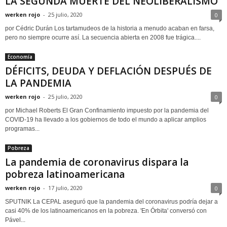
LA SEGUNDA MUERTE DEL NEOLIBERALISMO
werken rojo
-
25 julio, 2020
0
por Cédric Durán Los tartamudeos de la historia a menudo acaban en farsa,
pero no siempre ocurre así. La secuencia abierta en 2008 fue trágica....
Economía
DÉFICITS, DEUDA Y DEFLACIÓN DESPUÉS DE
LA PANDEMIA
werken rojo
-
25 julio, 2020
0
por Michael Roberts El Gran Confinamiento impuesto por la pandemia del
COVID-19 ha llevado a los gobiernos de todo el mundo a aplicar amplios
programas...
Pobreza
La pandemia de coronavirus dispara la
pobreza latinoamericana
werken rojo
-
17 julio, 2020
0
SPUTNIK La CEPAL aseguró que la pandemia del coronavirus podría dejar a
casi 40% de los latinoamericanos en la pobreza. 'En Órbita' conversó con
Pável...