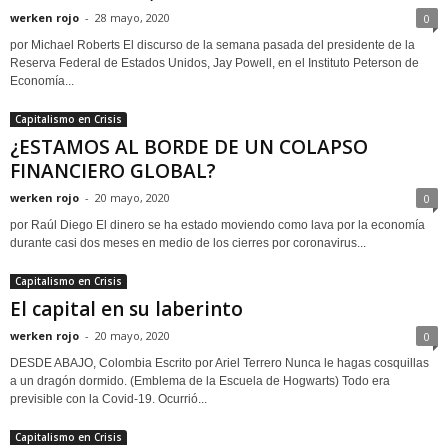
werken rojo
-
28 mayo, 2020
0
por Michael Roberts El discurso de la semana pasada del presidente de la
Reserva Federal de Estados Unidos, Jay Powell, en el Instituto Peterson de
Economía...
Capitalismo en Crisis
¿ESTAMOS AL BORDE DE UN COLAPSO
FINANCIERO GLOBAL?
werken rojo
-
20 mayo, 2020
0
por Raúl Diego El dinero se ha estado moviendo como lava por la economía
durante casi dos meses en medio de los cierres por coronavirus...
Capitalismo en Crisis
El capital en su laberinto
werken rojo
-
20 mayo, 2020
0
DESDE ABAJO, Colombia Escrito por Ariel Terrero Nunca le hagas cosquillas
a un dragón dormido. (Emblema de la Escuela de Hogwarts) Todo era
previsible con la Covid-19. Ocurrió...
Capitalismo en Crisis