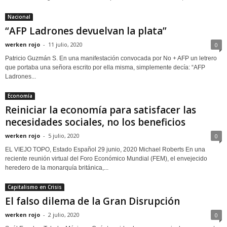
Nacional
“AFP Ladrones devuelvan la plata”
werken rojo
-
11 julio, 2020
0
Patricio Guzmán S. En una manifestación convocada por No + AFP un letrero
que portaba una señora escrito por ella misma, simplemente decía: “AFP
Ladrones...
Economía
Reiniciar la economía para satisfacer las
necesidades sociales, no los beneficios
werken rojo
-
5 julio, 2020
0
EL VIEJO TOPO, Estado Español 29 junio, 2020 Michael Roberts En una
reciente reunión virtual del Foro Económico Mundial (FEM), el envejecido
heredero de la monarquía británica,...
Capitalismo en Crisis
El falso dilema de la Gran Disrupción
werken rojo
-
2 julio, 2020
0