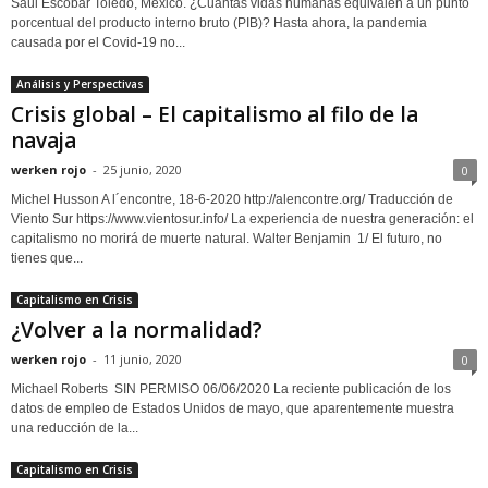
Saúl Escobar Toledo, México. ¿Cuántas vidas humanas equivalen a un punto
porcentual del producto interno bruto (PIB)? Hasta ahora, la pandemia
causada por el Covid-19 no...
Análisis y Perspectivas
Crisis global – El capitalismo al filo de la
navaja
werken rojo
-
25 junio, 2020
0
Michel Husson A l´encontre, 18-6-2020 http://alencontre.org/ Traducción de
Viento Sur https://www.vientosur.info/ La experiencia de nuestra generación: el
capitalismo no morirá de muerte natural. Walter Benjamin 1/ El futuro, no
tienes que...
Capitalismo en Crisis
¿Volver a la normalidad?
werken rojo
-
11 junio, 2020
0
Michael Roberts SIN PERMISO 06/06/2020 La reciente publicación de los
datos de empleo de Estados Unidos de mayo, que aparentemente muestra
una reducción de la...
Capitalismo en Crisis