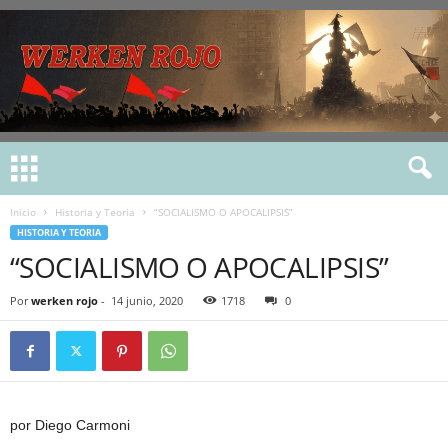
Inicio
Historia y Teoria
“SOCIALISMO O APOCALIPSIS”
HISTORIA Y TEORIA
“SOCIALISMO O APOCALIPSIS”
Por
werken rojo
-
14 junio, 2020
1718
0
por Diego Carmoni