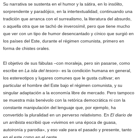
Su narrativa se sustenta en el humor y la sátira, en lo insólito,
sorprendente y paradójico, en la intertextualidad, continuando una
tradición que arranca con el surrealismo, la literatura del absurdo,
o aquella otra que se tachó de inverosímil, pero que tiene mucho
que ver con un tipo de humor desencantado y cínico que surgió en
los países del Este, durante el régimen comunista, primero en
forma de chistes orales.
El objetivo de sus fábulas –con moraleja, pero sin pasarse, como
escribe en
La isla del tesoro
– es la condición humana en general,
los estereotipos y lugares comunes que le gusta cultivar; en
particular el hombre del Este bajo el régimen comunista, y su
singular adaptación a la economía libre de mercado. Pero tampoco
se muestra más benévolo con la retórica democrática ni con la
constante manipulación del lenguaje que, por ejemplo, ha
convertido la pluralidad en un perverso relativismo. En
El diario de
un arribista
escribió que «vivimos en una época de guasa,
autoironía y parodia», y eso vale para el pasado y presente, tanto
en el este como en el oeste.