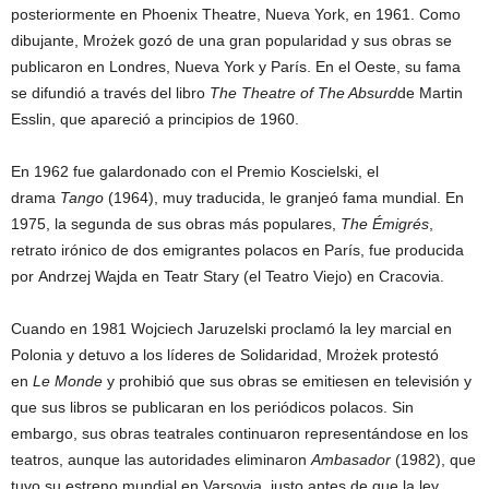
posteriormente en Phoenix Theatre, Nueva York, en 1961. Como
dibujante, Mrożek gozó de una gran popularidad y sus obras se
publicaron en Londres, Nueva York y París. En el Oeste, su fama
se difundió a través del libro
The Theatre of The Absurd
de Martin
Esslin, que apareció a principios de 1960.
En 1962 fue galardonado con el Premio Koscielski, el
drama
Tango
(1964), muy traducida, le granjeó fama mundial. En
1975, la segunda de sus obras más populares,
The Émigrés
,
retrato irónico de dos emigrantes polacos en París, fue producida
por Andrzej Wajda en Teatr Stary (el Teatro Viejo) en Cracovia.
Cuando en 1981 Wojciech Jaruzelski proclamó la ley marcial en
Polonia y detuvo a los líderes de Solidaridad, Mrożek protestó
en
Le Monde
y prohibió que sus obras se emitiesen en televisión y
que sus libros se publicaran en los periódicos polacos. Sin
embargo, sus obras teatrales continuaron representándose en los
teatros, aunque las autoridades eliminaron
Ambasador
(1982), que
tuvo su estreno mundial en Varsovia, justo antes de que la ley