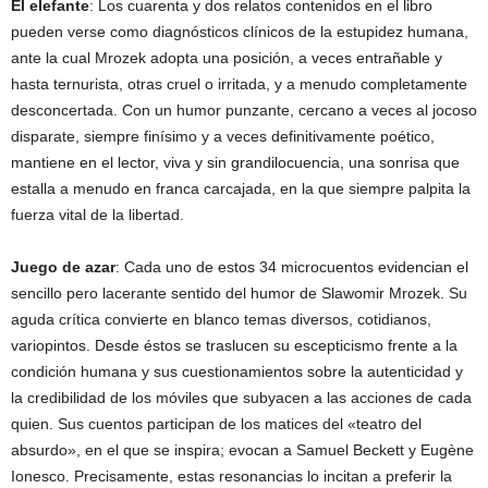
El elefante
: Los cuarenta y dos relatos contenidos en el libro
pueden verse como diagnósticos clínicos de la estupidez humana,
ante la cual Mrozek adopta una posición, a veces entrañable y
hasta ternurista, otras cruel o irritada, y a menudo completamente
desconcertada. Con un humor punzante, cercano a veces al jocoso
disparate, siempre finísimo y a veces definitivamente poético,
mantiene en el lector, viva y sin grandilocuencia, una sonrisa que
estalla a menudo en franca carcajada, en la que siempre palpita la
fuerza vital de la libertad.
Juego de azar
: Cada uno de estos 34 microcuentos evidencian el
sencillo pero lacerante sentido del humor de Slawomir Mrozek. Su
aguda crítica convierte en blanco temas diversos, cotidianos,
variopintos. Desde éstos se traslucen su escepticismo frente a la
condición humana y sus cuestionamientos sobre la autenticidad y
la credibilidad de los móviles que subyacen a las acciones de cada
quien. Sus cuentos participan de los matices del «teatro del
absurdo», en el que se inspira; evocan a Samuel Beckett y Eugène
Ionesco. Precisamente, estas resonancias lo incitan a preferir la