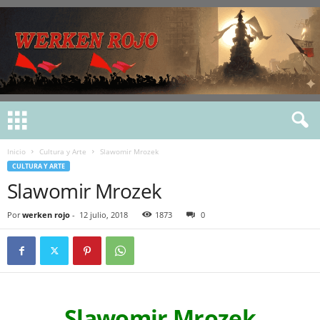
Inicio
Cultura y Arte
Slawomir Mrozek
CULTURA Y ARTE
Slawomir Mrozek
Por
werken rojo
-
12 julio, 2018
1873
0
Slawomir Mrozek