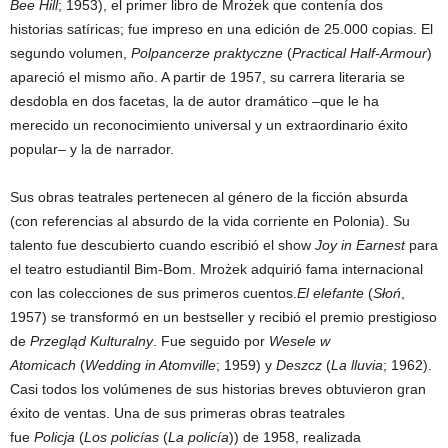
Bee Hill
; 1953), el primer libro de Mrożek que contenía dos
historias satíricas; fue impreso en una edición de 25.000 copias. El
segundo volumen,
Polpancerze praktyczne
(
Practical Half-Armour
)
apareció el mismo año. A partir de 1957, su carrera literaria se
desdobla en dos facetas, la de autor dramático –que le ha
merecido un reconocimiento universal y un extraordinario éxito
popular– y la de narrador.
Sus obras teatrales pertenecen al género de la ficción absurda
(con referencias al absurdo de la vida corriente en Polonia). Su
talento fue descubierto cuando escribió el show
Joy in Earnest
para
el teatro estudiantil Bim-Bom. Mrożek adquirió fama internacional
con las colecciones de sus primeros cuentos.
El elefante
(
Słoń
,
1957) se transformó en un bestseller y recibió el premio prestigioso
de
Przegląd Kulturalny
. Fue seguido por
Wesele w
Atomicach
(
Wedding in Atomville
; 1959) y
Deszcz
(
La lluvia
; 1962).
Casi todos los volúmenes de sus historias breves obtuvieron gran
éxito de ventas. Una de sus primeras obras teatrales
fue
Policja
(
Los policías
(
La policía
)) de 1958, realizada