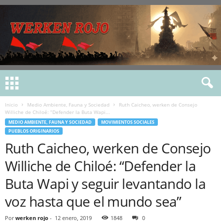
Inicio
Medio Ambiente, Fauna y Sociedad
Ruth Caicheo, werken de Consejo
Williche de Chiloé: “Defender la Buta Wapi...
MEDIO AMBIENTE, FAUNA Y SOCIEDAD
MOVIMIENTOS SOCIALES
PUEBLOS ORIGINARIOS
Ruth Caicheo, werken de Consejo
Williche de Chiloé: “Defender la
Buta Wapi y seguir levantando la
voz hasta que el mundo sea”
Por
werken rojo
-
12 enero, 2019
1848
0