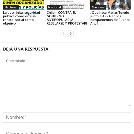
Nacional
Nacional
Nacional
La doctrinita: seguridad
Chile – CONTRA EL
¿Que hace Matías Toledo
pública como excusa,
GOBIERNO
junto a APRA en los
control social como
ANTIPOPULAR ¡A
campamentos de Puente
objetivo
REBELARSE Y PROTESTAR!
Alto?
DEJA UNA RESPUESTA