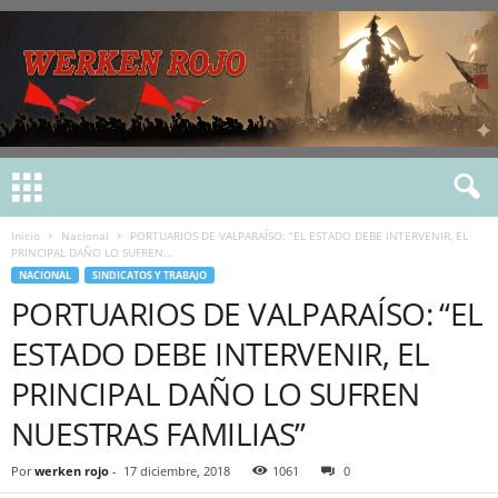
Inicio
Nacional
PORTUARIOS DE VALPARAÍSO: “EL ESTADO DEBE INTERVENIR, EL
PRINCIPAL DAÑO LO SUFREN...
NACIONAL
SINDICATOS Y TRABAJO
PORTUARIOS DE VALPARAÍSO: “EL
ESTADO DEBE INTERVENIR, EL
PRINCIPAL DAÑO LO SUFREN
NUESTRAS FAMILIAS”
Por
werken rojo
-
17 diciembre, 2018
1061
0