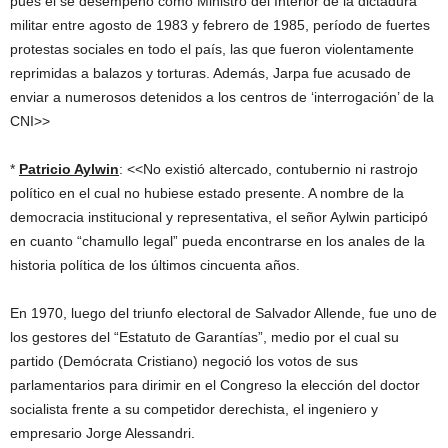
pues él se desempeñó como Ministro del Interior de la dictadura
militar entre agosto de 1983 y febrero de 1985, período de fuertes
protestas sociales en todo el país, las que fueron violentamente
reprimidas a balazos y torturas. Además, Jarpa fue acusado de
enviar a numerosos detenidos a los centros de ‘interrogación’ de la
CNI>>
*
Patricio Aylwin
: <<No existió altercado, contubernio ni rastrojo
político en el cual no hubiese estado presente. A nombre de la
democracia institucional y representativa, el señor Aylwin participó
en cuanto “chamullo legal” pueda encontrarse en los anales de la
historia política de los últimos cincuenta años.
En 1970, luego del triunfo electoral de Salvador Allende, fue uno de
los gestores del “Estatuto de Garantías”, medio por el cual su
partido (Demócrata Cristiano) negoció los votos de sus
parlamentarios para dirimir en el Congreso la elección del doctor
socialista frente a su competidor derechista, el ingeniero y
empresario Jorge Alessandri.