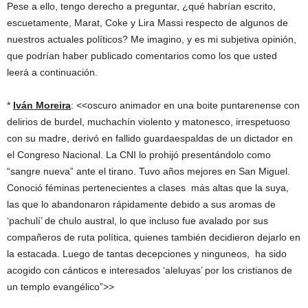
Pese a ello, tengo derecho a preguntar, ¿qué habrían escrito,
escuetamente, Marat, Coke y Lira Massi respecto de algunos de
nuestros actuales políticos? Me imagino, y es mi subjetiva opinión,
que podrían haber publicado comentarios como los que usted
leerá a continuación.
*
Iván Moreira
: <<oscuro animador en una boite puntarenense con
delirios de burdel, muchachín violento y matonesco, irrespetuoso
con su madre, derivó en fallido guardaespaldas de un dictador en
el Congreso Nacional. La CNI lo prohijó presentándolo como
“sangre nueva” ante el tirano. Tuvo años mejores en San Miguel.
Conoció féminas pertenecientes a clases más altas que la suya,
las que lo abandonaron rápidamente debido a sus aromas de
‘pachulí’ de chulo austral, lo que incluso fue avalado por sus
compañeros de ruta política, quienes también decidieron dejarlo en
la estacada. Luego de tantas decepciones y ninguneos, ha sido
acogido con cánticos e interesados ‘aleluyas’ por los cristianos de
un templo evangélico”>>