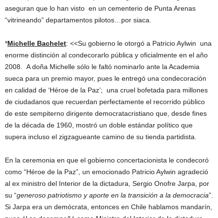
aseguran que lo han visto en un cementerio de Punta Arenas
“vitrineando” departamentos pilotos…por siaca.
*
Michelle Bachelet
: <<Su gobierno le otorgó a Patricio Aylwin una
enorme distinción al condecorarlo pública y oficialmente en el año
2008. A doña Michelle sólo le faltó nominarlo ante la Academia
sueca para un premio mayor, pues le entregó una condecoración
en calidad de ‘Héroe de la Paz’; una cruel bofetada para millones
de ciudadanos que recuerdan perfectamente el recorrido público
de este sempiterno dirigente democratacristiano que, desde fines
de la década de 1960, mostró un doble estándar político que
supera incluso el zigzagueante camino de su tienda partidista.
En la ceremonia en que el gobierno concertacionista le condecoró
como “Héroe de la Paz”, un emocionado Patricio Aylwin agradeció
al ex ministro del Interior de la dictadura, Sergio Onofre Jarpa, por
su “
generoso patriotismo y aporte en la transición a la democracia
”.
Si Jarpa era un demócrata, entonces en Chile hablamos mandarín,