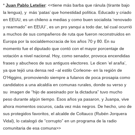
*
Juan Pablo Letelier
: <<tiene más barba que ránula (tirante bajo
la lengua), y más ‘patas’ que honestidad política. Educado y criado
en EEUU, es un chileno a medias y como buen socialista ‘renovado
y rearmado” en EEUU`, es un pro yanqui a todo dar, tal cual ocurrió
a muchos de sus compañeros de ruta que fueron reconstruidos en
Europa por la socialdemocracia de los años 70 y 80. En su
momento fue el diputado que contó con el mayor porcentaje de
votación a nivel nacional. Hoy, como senador, provoca encendidas
frases y abucheos de sus antiguos electores. Le dicen ‘el araña’,
ya que tejió una densa red –al estilo Corleone- en la región de
O’Higgins, promoviendo siempre a fulanos de poca prosapia como
candidatos a una alcaldía en comunas rurales, donde su verso y
su imagen de “hijo de asesinado por la dictadura” tuvo mucho
peso durante algún tiempo. Esos años ya pasaron, y Juanpa, vive
ahora momentos oscuros, cada vez más negros. De hecho, uno de
sus protegidos favoritos, el alcalde de Coltauco (Rubén Jorquera
Vidal), lo catalogó de “corrupto” en un programa de la radio
comunitaria de esa comuna>>