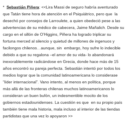
*
Sebastián Piñera
: <<Lira Massi de seguro habría aventurado
que Tatán tiene hora de atención en el Psiquiátrico, pero que la
desechó por consejos de Larroulete, a quien obedeció pese a las
advertencias de su médico de cabecera, Jaime Mañalich. Desde su
cargo en el sillón de O’Higgins, Piñera ha logrado triplicar su
fortuna merced al silencio y quietud de millones de ingenuos y
facilongos chilenos…aunque, sin embargo, hoy sufre lo indecible
debido a que su regalona –el amor de su vida- lo abandonará
inexorablemente radicándose en Grecia, donde hace más de 15
años encontró su pareja perfecta. Sebastián intentó por todos los
medios lograr que la comunidad latinoamericana lo considerase
“líder internacional”. Vano intento, al menos en política, porque
más allá de las fronteras chilenas muchos latinoamericanos lo
consideran un buen bufón, un indesmentible mocito de los
gobiernos estadounidenses. La cuestión es que en su propio país
también tiene mala historia, mala incluso al interior de las tiendas
partidistas que una vez lo apoyaron >>