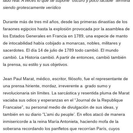
lado real. A veces lo que se supone “oscuro y poco factible” termina
siendo grotescamente verídico
Durante más de tres mil años, desde las primeras dinastías de los
faraones egipcios hasta la explosión provocada por la asamblea de
los Estados Generales en Francia en 1789, una especie de manto
de intocabilidad había cobijado a monarcas, nobles, militares y
sacerdotes. El día 14 de julio de 1789 todo cambió. El mundo
cambió. La Historia cambió. A partir de entonces, cambió también
la prensa, su estilo y sus objetivos.
Jean Paul Marat, médico, escritor, filósofo, fue el representante de
una prensa hiriente, mordaz, irreverente a grado sumo y
revolucionaria sin límites. La sarcástica y resentida pluma de Marat
vaciaba sus odios y esperanzas en el “Journal de la Republique
Francaise”, su personal medio de divulgación de sus ideas, y
también en su diario “L’ami du peuple’. En ellos atacó de manera
inmisericorde a la reina María Antonieta, haciendo mofa de la
soberana recordando los panfletos que recorrían París, cuyos