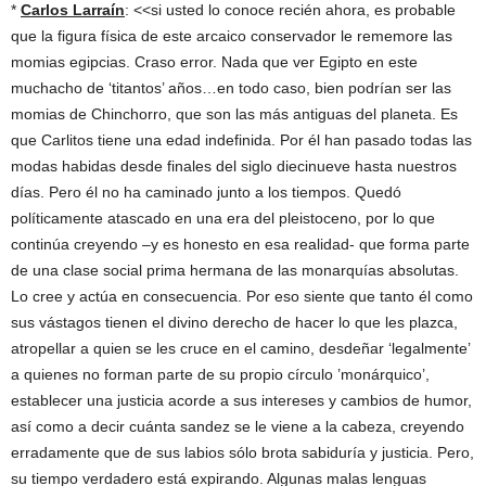
*
Carlos Larraín
: <<si usted lo conoce recién ahora, es probable
que la figura física de este arcaico conservador le rememore las
momias egipcias. Craso error. Nada que ver Egipto en este
muchacho de ‘titantos’ años…en todo caso, bien podrían ser las
momias de Chinchorro, que son las más antiguas del planeta. Es
que Carlitos tiene una edad indefinida. Por él han pasado todas las
modas habidas desde finales del siglo diecinueve hasta nuestros
días. Pero él no ha caminado junto a los tiempos. Quedó
políticamente atascado en una era del pleistoceno, por lo que
continúa creyendo –y es honesto en esa realidad- que forma parte
de una clase social prima hermana de las monarquías absolutas.
Lo cree y actúa en consecuencia. Por eso siente que tanto él como
sus vástagos tienen el divino derecho de hacer lo que les plazca,
atropellar a quien se les cruce en el camino, desdeñar ‘legalmente’
a quienes no forman parte de su propio círculo ’monárquico’,
establecer una justicia acorde a sus intereses y cambios de humor,
así como a decir cuánta sandez se le viene a la cabeza, creyendo
erradamente que de sus labios sólo brota sabiduría y justicia. Pero,
su tiempo verdadero está expirando. Algunas malas lenguas