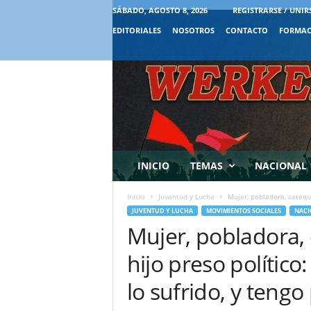
SÁBADO, AGOSTO 8, 2026
REGISTRARSE / UNIR
EDITORIALES
NOSOTROS
CONTACTO
FORMAC
INICIO
TEMAS
NACIONAL
Inicio
Juventud y Lucha
Mujer, pobladora, catequi
JUVENTUD Y LUCHA
MOVIMIENTOS SOCIALES
NACI
Mujer, pobladora, 
hijo preso polític
lo sufrido, y tengo