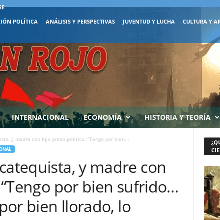
SE
IÓN POLÍTICA
ANÁLISIS Y PERSPECTIVAS
JUVENTUD Y LUCHA
CULTURA Y A
INTERNACIONAL
ECONOMÍA
HISTORIA Y TEORÍA
sta, y madre con hijo preso político: “Tengo por bien...
¿Q
ONAL
CIE
catequista, y madre con
o: “Tengo por bien sufrido…
 por bien llorado, lo