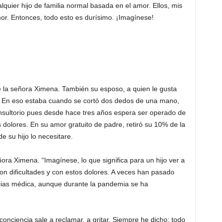
uier hijo de familia normal basada en el amor. Ellos, mis
or. Entonces, todo esto es durísimo. ¡Imagínese!
 la señora Ximena. También su esposo, a quien le gusta
. En eso estaba cuando se cortó dos dedos de una mano,
consultorio pues desde hace tres años espera ser operado de
 dolores. En su amor gratuito de padre, retiró su 10% de la
de su hijo lo necesitare.
ora Ximena. “Imagínese, lo que significa para un hijo ver a
con dificultades y con estos dolores. A veces han pasado
cias médica, aunque durante la pandemia se ha
conciencia sale a reclamar, a gritar. Siempre he dicho: todo