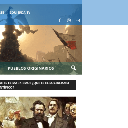
RTE
IZQUIERDA TV
PUEBLOS ORIGINARIOS
UE ES EL MARXISMO? ¿QUE ES EL SOCIALISMO
NTÍFICO?