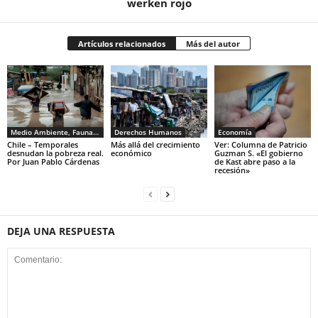
werken rojo
Artículos relacionados
Más del autor
Medio Ambiente, Fauna y Sociedad
Derechos Humanos
Economía
Chile – Temporales
Más allá del crecimiento
Ver: Columna de Patricio
desnudan la pobreza real.
económico
Guzman S. «El gobierno
Por Juan Pablo Cárdenas
de Kast abre paso a la
recesión»
DEJA UNA RESPUESTA