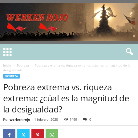
Inicio
Pobreza
Pobreza extrema vs. riqueza extrema: ¿cúal es la magnitud de la
desigualdad?
POBREZA
Pobreza extrema vs. riqueza
extrema: ¿cúal es la magnitud de
la desigualdad?
Por
werken rojo
-
1 febrero, 2020
1499
0