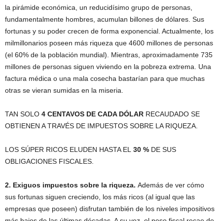
la pirámide económica, un reducidísimo grupo de personas,
fundamentalmente hombres, acumulan billones de dólares. Sus
fortunas y su poder crecen de forma exponencial. Actualmente, los
milmillonarios poseen más riqueza que 4600 millones de personas
(el 60% de la población mundial). Mientras, aproximadamente 735
millones de personas siguen viviendo en la pobreza extrema. Una
factura médica o una mala cosecha bastarían para que muchas
otras se vieran sumidas en la miseria.
TAN SOLO
4 CENTAVOS DE CADA DÓLAR
RECAUDADO SE
OBTIENEN A TRAVÉS DE IMPUESTOS SOBRE LA RIQUEZA.
LOS SÚPER RICOS ELUDEN HASTA EL
30 %
DE SUS
OBLIGACIONES FISCALES.
2. Exiguos impuestos sobre la riqueza.
Además de ver cómo
sus fortunas siguen creciendo, los más ricos (al igual que las
empresas que poseen) disfrutan también de los niveles impositivos
más bajos de las últimas décadas. A su vez, el peso fiscal recae de