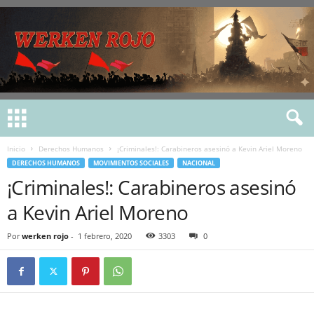
Inicio
Derechos Humanos
¡Criminales!: Carabineros asesinó a Kevin Ariel Moreno
DERECHOS HUMANOS
MOVIMIENTOS SOCIALES
NACIONAL
¡Criminales!: Carabineros asesinó
a Kevin Ariel Moreno
Por
werken rojo
-
1 febrero, 2020
3303
0