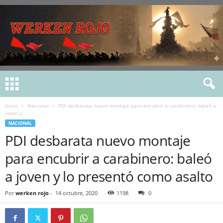
Inicio
Nacional
PDI desbarata nuevo montaje para encubrir a carabinero: baleó a
joven y...
NACIONAL
PDI desbarata nuevo montaje
para encubrir a carabinero: baleó
a joven y lo presentó como asalto
Por
werken rojo
-
14 octubre, 2020
1198
0