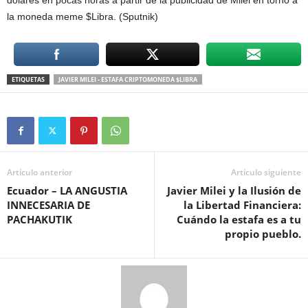
dólares en pocas horas a partir de la publicidad de Milei en torno a
la moneda meme $Libra. (Sputnik)
ETIQUETAS
JAVIER MILEI - ESTAFA CRIPTOMONEDA $LIBRA
Artículo anterior
Artículo siguiente
Ecuador – LA ANGUSTIA
Javier Milei y la Ilusión de
INNECESARIA DE
la Libertad Financiera:
PACHAKUTIK
Cuándo la estafa es a tu
propio pueblo.