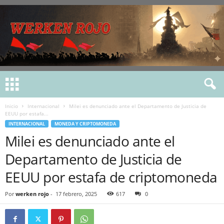
Inicio
Internacional
Milei es denunciado ante el Departamento de Justicia de
EEUU por estafa...
INTERNACIONAL
MONEDA Y CRIPTOMONEDA
Milei es denunciado ante el
Departamento de Justicia de
EEUU por estafa de criptomoneda
Por
werken rojo
-
17 febrero, 2025
617
0