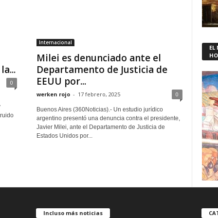
Internacional
EL
Milei es denunciado ante el
HO
a...
Departamento de Justicia de
EEUU por...
0
werken rojo
-
17 febrero, 2025
0
y
Buenos Aires (360Noticias).- Un estudio jurídico
ruido
argentino presentó una denuncia contra el presidente,
Javier Milei, ante el Departamento de Justicia de
Estados Unidos por...
Incluso más noticias
CA