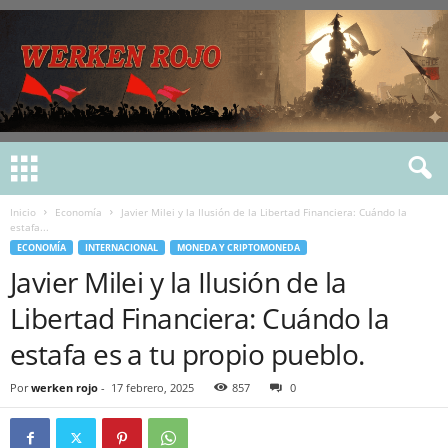
Inicio
Economía
Javier Milei y la Ilusión de la Libertad Financiera: Cuándo la
estafa...
ECONOMÍA
INTERNACIONAL
MONEDA Y CRIPTOMONEDA
Javier Milei y la Ilusión de la
Libertad Financiera: Cuándo la
estafa es a tu propio pueblo.
Por
werken rojo
-
17 febrero, 2025
857
0