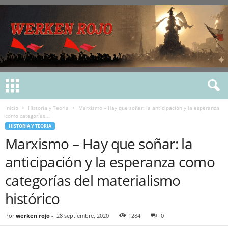
Inicio
Historia y Teoria
Marxismo – Hay que soñar: la anticipación y la esperanza
como categorías...
HISTORIA Y TEORIA
Marxismo – Hay que soñar: la
anticipación y la esperanza como
categorías del materialismo
histórico
Por
werken rojo
-
28 septiembre, 2020
1284
0