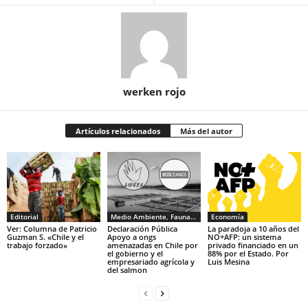
werken rojo
Artículos relacionados
Más del autor
Editorial
Medio Ambiente, Fauna y Sociedad
Economía
Ver: Columna de Patricio
Declaración Pública
La paradoja a 10 años del
Guzman S. «Chile y el
Apoyo a ongs
NO+AFP: un sistema
trabajo forzado»
amenazadas en Chile por
privado financiado en un
el gobierno y el
88% por el Estado. Por
empresariado agrícola y
Luis Mesina
del salmon