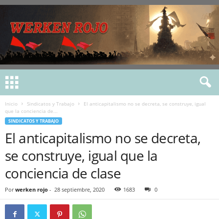
Inicio
Sindicatos y Trabajo
El anticapitalismo no se decreta, se construye, igual
que la conciencia de...
SINDICATOS Y TRABAJO
El anticapitalismo no se decreta,
se construye, igual que la
conciencia de clase
Por
werken rojo
-
28 septiembre, 2020
1683
0