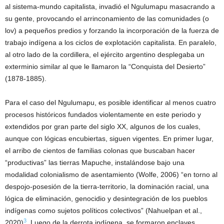
al sistema-mundo capitalista, invadió el Ngulumapu masacrando a
su gente, provocando el arrinconamiento de las comunidades (o
lov) a pequeños predios y forzando la incorporación de la fuerza de
trabajo indígena a los ciclos de explotación capitalista. En paralelo,
al otro lado de la cordillera, el ejército argentino desplegaba un
exterminio similar al que le llamaron la “Conquista del Desierto”
(1878-1885).
Para el caso del Ngulumapu, es posible identificar al menos cuatro
procesos históricos fundados violentamente en este periodo y
extendidos por gran parte del siglo XX, algunos de los cuales,
aunque con lógicas encubiertas, siguen vigentes. En primer lugar,
el arribo de cientos de familias colonas que buscaban hacer
“productivas” las tierras Mapuche, instalándose bajo una
modalidad colonialismo de asentamiento (Wolfe, 2006) “en torno al
despojo-posesión de la tierra-territorio, la dominación racial, una
lógica de eliminación, genocidio y desintegración de los pueblos
indígenas como sujetos políticos colectivos” (Nahuelpan et al.,
3
2020)
. Luego de la derrota indígena, se formaron enclaves