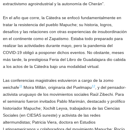
extractivismo agroindustrial y la autonomía de Cherán”.
En el año que corre, la Cátedra se enfocó fundamentalmente en
tratar la resistencia del pueblo Mapuche; su historia, logros,
desafíos y las relaciones con otras experiencias de insubordinación
en el continente como el Zapatismo. Estaba todo preparado para
realizar las actividades durante mayo, pero la pandemia del
COVID-19 obligó a posponer dichos eventos. No obstante, meses
más tarde, la prestigiosa Feria del Libro de Guadalajara dio cabida
a los actos de la Cátedra bajo una modalidad virtual.
Las conferencias magistrales estuvieron a cargo de la zomo
11
12
weichafe
Moira Millán, originaria del Puelmapu
, y del pensador-
activista uruguayo de los movimientos sociales Raúl Zibechi. Para
el seminario fueron invitados Pablo Marimán, destacado y prolífico
historiador Mapuche; Xochilt Leyva, trabajadora de las Ciencias
Sociales (en CIESAS sureste) y activista de las redes
altermundistas; Patricia Viera, doctora en Estudios
Latinoamericanos y colaboradora del movimiento Mapuche; Rocío