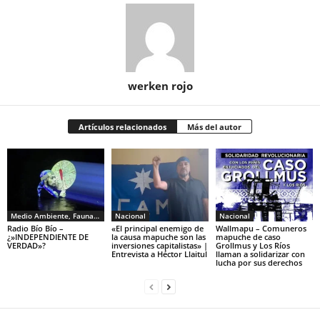
werken rojo
Artículos relacionados
Más del autor
Medio Ambiente, Fauna y Sociedad
Nacional
Nacional
Radio Bío Bío –
«El principal enemigo de
Wallmapu – Comuneros
¿»INDEPENDIENTE DE
la causa mapuche son las
mapuche de caso
VERDAD»?
inversiones capitalistas» |
Grollmus y Los Ríos
Entrevista a Héctor Llaitul
llaman a solidarizar con
lucha por sus derechos