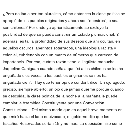
¿Pero no iba a ser tan pluralista, cómo entonces la clase política se
apropió de los pueblos originarios y ahora son “nuestros”, o sea
son chilenos? Por ende ya apriorísticamente se excluye la
posibilidad de que se pueda construir un Estado plurinacional. Y,
además, es tal la profundidad de sus deseos que ahí ocultan, en
aquellos oscuros laberintos soterrados, una ideología racista y
colonial, cubriendola con un manto de números que carecen de
importancia. Por eso, cuánta razón tiene la lingüista mapuche
Jaqueline Caniguan cuando señala que
“
si a los chilenos se les ha
engañado diez veces, a los pueblos originarios se nos ha
engañado cien”. ¡Hay que tener ojo de cóndor!, dice. Un ojo agudo,
preciso, siempre abierto; un ojo que jamás duerme porque cuando
se descuida, la clase política de la noche a la mañana le puede
cambiar la Asamblea Constituyente por una Convención
Constitucional. Del mismo modo que en aquel breve momento en
que miró hacia el lado equivocado, el gobierno dijo que los
Escaños Reservados serían 15 y no más. La oposición hizo como