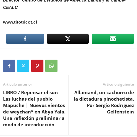
Director
Centro de Estudios de América Latina y el Caribe-
CEALC
www.titotricot.cl
Artículo anterior
Artículo siguiente
LIBRO / Repensar el sur:
Allamand, un cachorro de
Las luchas del pueblo
la dictadura pinochetista.
Mapuche | Nuevos vientos
Por Sergio Rodríguez
de weychan* en Abya Yala.
Gelfenstein
Una reflexión preliminar a
modo de introducción