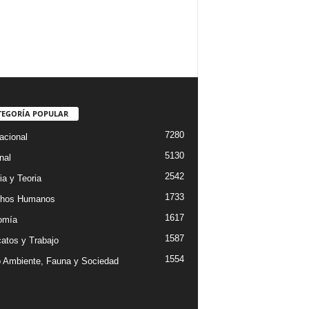
TEGORÍA POPULAR
7280
acional
5130
nal
2542
ia y Teoria
1733
chos Humanos
1617
omía
1587
catos y Trabajo
1554
 Ambiente, Fauna y Sociedad