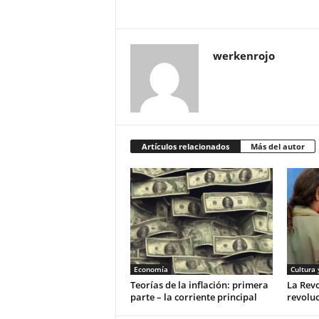
werkenrojo
Artículos relacionados
Más del autor
Economía
Cultura 
Teorías de la inflación: primera
La Rev
parte – la corriente principal
revoluc