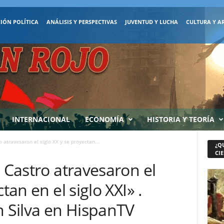
IÓN POLÍTICA
ANÁLISIS Y PERSPECTIVAS
JUVENTUD Y LUCHA
CULTURA Y A
INTERNACIONAL
ECONOMÍA
HISTORIA Y TEORÍA
o atravesaron el siglo XX y se proyectan...
¿Q
CIE
l Castro atravesaron el
tan en el siglo XXI» .
n Silva en HispanTV