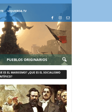
RTE
IZQUIERDA TV
PUEBLOS ORIGINARIOS
UE ES EL MARXISMO? ¿QUE ES EL SOCIALISMO
NTÍFICO?