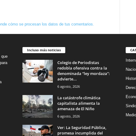
nde cómo se procesan los datos de tus comentarios.
Incluso más noticias
CA
o que
Intern
Colegio de Periodistas
para
redobla ofensiva contra la
Nacio
denominada “ley mordaza”:
advierte...
Histor
a
6 agosto, 2026
Dere
Econ
La catástrofe climática
capitalista alimenta la
Sindi
amenaza de El Niño
Medio
6 agosto, 2026
Ver: La Seguridad Pública,
promesa incumplida del