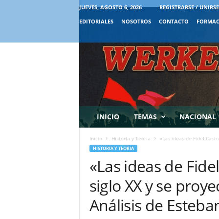
JUEVES, AGOSTO 6, 2026
REGISTRARSE / UNIRSE
EDITORIALES
NOSOTROS
CONTACTO
FORMAC
INICIO
TEMAS
NACIONAL
Inicio
Historia y Teoria
«Las ideas de Fidel Castr
HISTORIA Y TEORIA
«Las ideas de Fide
siglo XX y se proyec
Análisis de Esteba