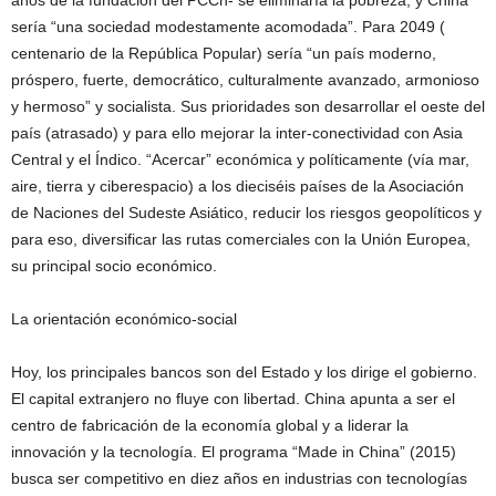
años de la fundación del PCCh- se eliminaría la pobreza, y China
sería “una sociedad modestamente acomodada”. Para 2049 (
centenario de la República Popular) sería “un país moderno,
próspero, fuerte, democrático, culturalmente avanzado, armonioso
y hermoso” y socialista. Sus prioridades son desarrollar el oeste del
país (atrasado) y para ello mejorar la inter-conectividad con Asia
Central y el Índico. “Acercar” económica y políticamente (vía mar,
aire, tierra y ciberespacio) a los dieciséis países de la Asociación
de Naciones del Sudeste Asiático, reducir los riesgos geopolíticos y
para eso, diversificar las rutas comerciales con la Unión Europea,
su principal socio económico.
La orientación económico-social
Hoy, los principales bancos son del Estado y los dirige el gobierno.
El capital extranjero no fluye con libertad. China apunta a ser el
centro de fabricación de la economía global y a liderar la
innovación y la tecnología. El programa “Made in China” (2015)
busca ser competitivo en diez años en industrias con tecnologías