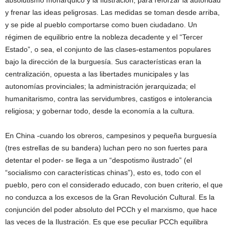
absolutismo monárquico y la Ilustración, para reforzar la autoridad
y frenar las ideas peligrosas. Las medidas se toman desde arriba,
y se pide al pueblo comportarse como buen ciudadano. Un
régimen de equilibrio entre la nobleza decadente y el “Tercer
Estado”, o sea, el conjunto de las clases-estamentos populares
bajo la dirección de la burguesía. Sus características eran la
centralización, opuesta a las libertades municipales y las
autonomías provinciales; la administración jerarquizada; el
humanitarismo, contra las servidumbres, castigos e intolerancia
religiosa; y gobernar todo, desde la economía a la cultura.
En China -cuando los obreros, campesinos y pequeña burguesía
(tres estrellas de su bandera) luchan pero no son fuertes para
detentar el poder- se llega a un “despotismo ilustrado” (el
“socialismo con características chinas”), esto es, todo con el
pueblo, pero con el considerado educado, con buen criterio, el que
no conduzca a los excesos de la Gran Revolución Cultural. Es la
conjunción del poder absoluto del PCCh y el marxismo, que hace
las veces de la Ilustración. Es que ese peculiar PCCh equilibra