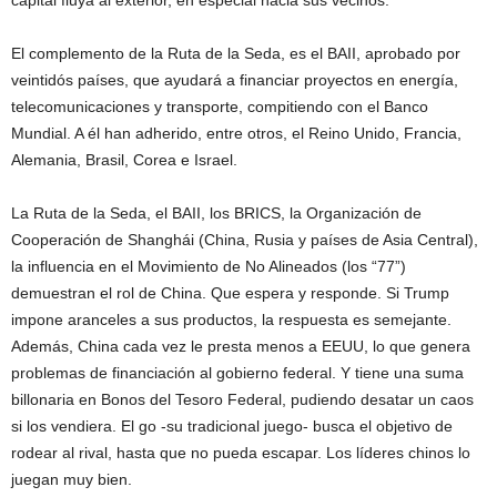
capital fluya al exterior, en especial hacia sus vecinos.
El complemento de la Ruta de la Seda, es el BAII, aprobado por
veintidós países, que ayudará a financiar proyectos en energía,
telecomunicaciones y transporte, compitiendo con el Banco
Mundial. A él han adherido, entre otros, el Reino Unido, Francia,
Alemania, Brasil, Corea e Israel.
La Ruta de la Seda, el BAII, los BRICS, la Organización de
Cooperación de Shanghái (China, Rusia y países de Asia Central),
la influencia en el Movimiento de No Alineados (los “77”)
demuestran el rol de China. Que espera y responde. Si Trump
impone aranceles a sus productos, la respuesta es semejante.
Además, China cada vez le presta menos a EEUU, lo que genera
problemas de financiación al gobierno federal. Y tiene una suma
billonaria en Bonos del Tesoro Federal, pudiendo desatar un caos
si los vendiera. El go -su tradicional juego- busca el objetivo de
rodear al rival, hasta que no pueda escapar. Los líderes chinos lo
juegan muy bien.