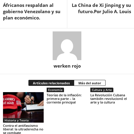
Áfricanos respaldan al
La China de Xi Jinping y su
gobierno Venezolano y su
futuro.Por Julio A. Louis
plan económico.
werken rojo
Artículos relacionados
Más del autor
Economía
Cultura y Arte
Teorías de la inflación:
La Revolución Cubana
primera parte – la
también revolucionó el
corriente principal
arte y la cultura
Historia y Teoria
Contra el antifascismo
liberal: la ultraderecha no
se combate