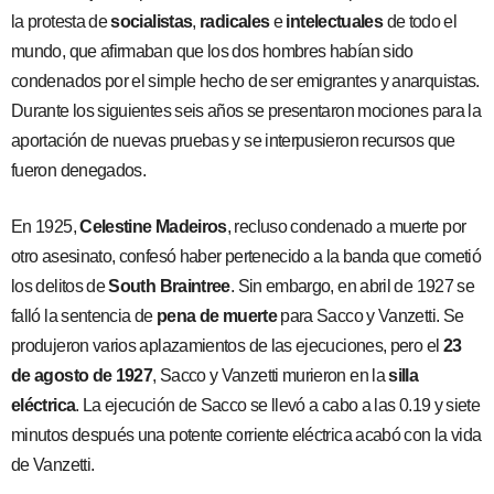
la protesta de
socialistas
,
radicales
e
intelectuales
de todo el
mundo, que afirmaban que los dos hombres habían sido
condenados por el simple hecho de ser emigrantes y anarquistas.
Durante los siguientes seis años se presentaron mociones para la
aportación de nuevas pruebas y se interpusieron recursos que
fueron denegados.
En 1925,
Celestine Madeiros
, recluso condenado a muerte por
otro asesinato, confesó haber pertenecido a la banda que cometió
los delitos de
South Braintree
. Sin embargo, en abril de 1927 se
falló la sentencia de
pena de muerte
para Sacco y Vanzetti. Se
produjeron varios aplazamientos de las ejecuciones, pero el
23
de agosto de 1927
, Sacco y Vanzetti murieron en la
silla
eléctrica
. La ejecución de Sacco se llevó a cabo a las 0.19 y siete
minutos después una potente corriente eléctrica acabó con la vida
de Vanzetti.