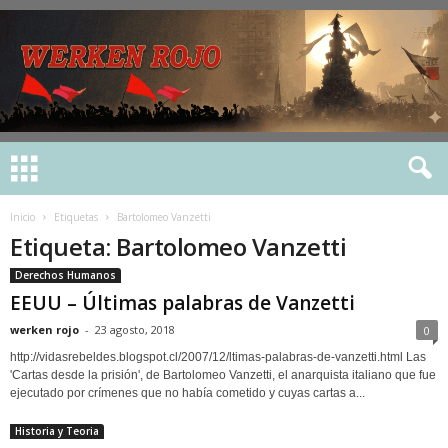
Inicio
Etiquetas
Bartolomeo Vanzetti
Etiqueta: Bartolomeo Vanzetti
Derechos Humanos
EEUU – Últimas palabras de Vanzetti
werken rojo
-
23 agosto, 2018
0
http://vidasrebeldes.blogspot.cl/2007/12/ltimas-palabras-de-vanzetti.html Las
'Cartas desde la prisión', de Bartolomeo Vanzetti, el anarquista italiano que fue
ejecutado por crímenes que no había cometido y cuyas cartas a...
Historia y Teoria