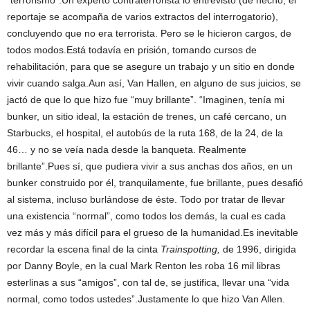
“terrorismo”.Un experto contraterrorista lo entrevistó (de hecho, el
reportaje se acompaña de varios extractos del interrogatorio),
concluyendo que no era terrorista. Pero se le hicieron cargos, de
todos modos.Está todavía en prisión, tomando cursos de
rehabilitación, para que se asegure un trabajo y un sitio en donde
vivir cuando salga.Aun así, Van Hallen, en alguno de sus juicios, se
jactó de que lo que hizo fue “muy brillante”. “Imaginen, tenía mi
bunker, un sitio ideal, la estación de trenes, un café cercano, un
Starbucks, el hospital, el autobús de la ruta 168, de la 24, de la
46… y no se veía nada desde la banqueta. Realmente
brillante”.Pues sí, que pudiera vivir a sus anchas dos años, en un
bunker construido por él, tranquilamente, fue brillante, pues desafió
al sistema, incluso burlándose de éste. Todo por tratar de llevar
una existencia “normal”, como todos los demás, la cual es cada
vez más y más difícil para el grueso de la humanidad.Es inevitable
recordar la escena final de la cinta
Trainspotting,
de 1996, dirigida
por Danny Boyle, en la cual Mark Renton les roba 16 mil libras
esterlinas a sus “amigos”, con tal de, se justifica, llevar una “vida
normal, como todos ustedes”.Justamente lo que hizo Van Allen.