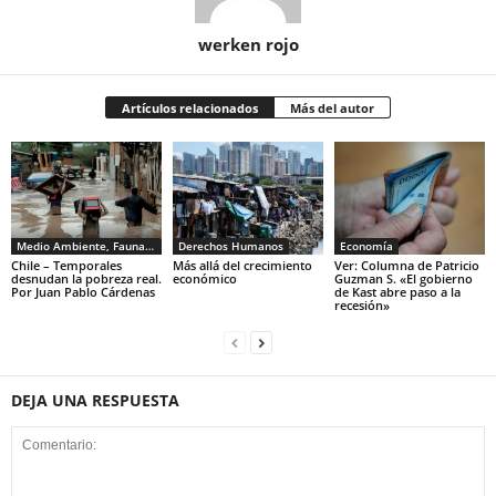
werken rojo
Artículos relacionados
Más del autor
Medio Ambiente, Fauna y Sociedad
Derechos Humanos
Economía
Chile – Temporales
Más allá del crecimiento
Ver: Columna de Patricio
desnudan la pobreza real.
económico
Guzman S. «El gobierno
Por Juan Pablo Cárdenas
de Kast abre paso a la
recesión»
DEJA UNA RESPUESTA