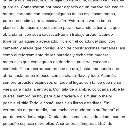
durante dos meses, sólo trabajando de noche, cuando ya no había
guardias. Comenzaron por hacer espacio en un masivo arbusto de
moras, cortando con navajas algunas de las espinosas ramas,
para que nadie viera la excavación. Enterraron varios botes
plásticos de basura, que usarían para ir sacando la tierra, la que
ablandaron con sosa caustica.Fue un trabajo arduo. Cuando
tuvieron un agujero adecuado, hicieron el colado del piso, con
cemento y arena que consiguieron de construcciones cercanas, así
como el reforzamiento de las paredes y techo con madera,
materiales que conseguían en donde se pudiera, excepto el
cemento.Y para cerrar con broche de oro, hasta una puerta que
abría hacía arriba le puso, con su chapa, llave y todo. Además,
sembró arbustos espinosos en todo el lugar, con tal de que no se
viera para nada la entrada. Con tela de alambre, colocada sobre la
puerta, sembró pasto, para que creciera y disimular lo mejor
posible el sitio.Todo le costó unas cien libras esterlinas. Sin
ceremonia de por medio, una noche se mudaron a su “hogar” el
par de avezados amigos.Cabían dos camastros lado a lado, con un
pequeño espacio entre ellos. Ahorradoras lámparas LED, de