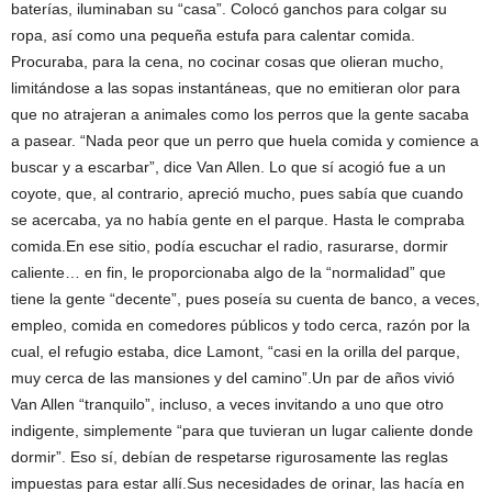
baterías, iluminaban su “casa”. Colocó ganchos para colgar su
ropa, así como una pequeña estufa para calentar comida.
Procuraba, para la cena, no cocinar cosas que olieran mucho,
limitándose a las sopas instantáneas, que no emitieran olor para
que no atrajeran a animales como los perros que la gente sacaba
a pasear. “Nada peor que un perro que huela comida y comience a
buscar y a escarbar”, dice Van Allen. Lo que sí acogió fue a un
coyote, que, al contrario, apreció mucho, pues sabía que cuando
se acercaba, ya no había gente en el parque. Hasta le compraba
comida.En ese sitio, podía escuchar el radio, rasurarse, dormir
caliente… en fin, le proporcionaba algo de la “normalidad” que
tiene la gente “decente”, pues poseía su cuenta de banco, a veces,
empleo, comida en comedores públicos y todo cerca, razón por la
cual, el refugio estaba, dice Lamont, “casi en la orilla del parque,
muy cerca de las mansiones y del camino”.Un par de años vivió
Van Allen “tranquilo”, incluso, a veces invitando a uno que otro
indigente, simplemente “para que tuvieran un lugar caliente donde
dormir”. Eso sí, debían de respetarse rigurosamente las reglas
impuestas para estar allí.Sus necesidades de orinar, las hacía en