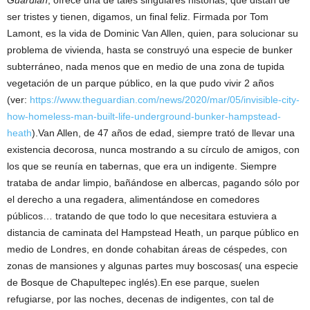
Guardian
, ofrece una de tales singulares historias, que distan de
ser tristes y tienen, digamos, un final feliz. Firmada por Tom
Lamont, es la vida de Dominic Van Allen, quien, para solucionar su
problema de vivienda, hasta se construyó una especie de bunker
subterráneo, nada menos que en medio de una zona de tupida
vegetación de un parque público, en la que pudo vivir 2 años
(ver:
https://www.theguardian.com/news/2020/mar/05/invisible-city-
how-homeless-man-built-life-underground-bunker-hampstead-
heath
).Van Allen, de 47 años de edad, siempre trató de llevar una
existencia decorosa, nunca mostrando a su círculo de amigos, con
los que se reunía en tabernas, que era un indigente. Siempre
trataba de andar limpio, bañándose en albercas, pagando sólo por
el derecho a una regadera, alimentándose en comedores
públicos… tratando de que todo lo que necesitara estuviera a
distancia de caminata del Hampstead Heath, un parque público en
medio de Londres, en donde cohabitan áreas de céspedes, con
zonas de mansiones y algunas partes muy boscosas( una especie
de Bosque de Chapultepec inglés).En ese parque, suelen
refugiarse, por las noches, decenas de indigentes, con tal de