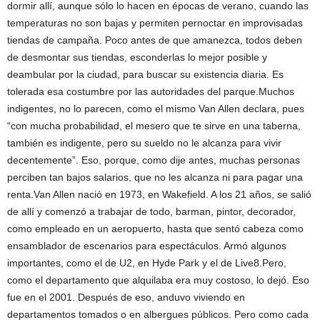
dormir allí, aunque sólo lo hacen en épocas de verano, cuando las
temperaturas no son bajas y permiten pernoctar en improvisadas
tiendas de campaña. Poco antes de que amanezca, todos deben
de desmontar sus tiendas, esconderlas lo mejor posible y
deambular por la ciudad, para buscar su existencia diaria. Es
tolerada esa costumbre por las autoridades del parque.Muchos
indigentes, no lo parecen, como el mismo Van Allen declara, pues
“con mucha probabilidad, el mesero que te sirve en una taberna,
también es indigente, pero su sueldo no le alcanza para vivir
decentemente”. Eso, porque, como dije antes, muchas personas
perciben tan bajos salarios, que no les alcanza ni para pagar una
renta.Van Allen nació en 1973, en Wakefield. A los 21 años, se salió
de allí y comenzó a trabajar de todo, barman, pintor, decorador,
como empleado en un aeropuerto, hasta que sentó cabeza como
ensamblador de escenarios para espectáculos. Armó algunos
importantes, como el de U2, en Hyde Park y el de Live8.Pero,
como el departamento que alquilaba era muy costoso, lo dejó. Eso
fue en el 2001. Después de eso, anduvo viviendo en
departamentos tomados o en albergues públicos. Pero como cada