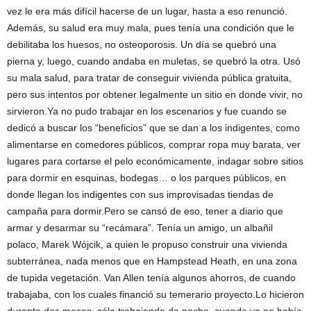
vez le era más difícil hacerse de un lugar, hasta a eso renunció.
Además, su salud era muy mala, pues tenía una condición que le
debilitaba los huesos, no osteoporosis. Un día se quebró una
pierna y, luego, cuando andaba en muletas, se quebró la otra. Usó
su mala salud, para tratar de conseguir vivienda pública gratuita,
pero sus intentos por obtener legalmente un sitio en donde vivir, no
sirvieron.Ya no pudo trabajar en los escenarios y fue cuando se
dedicó a buscar los “beneficios” que se dan a los indigentes, como
alimentarse en comedores públicos, comprar ropa muy barata, ver
lugares para cortarse el pelo económicamente, indagar sobre sitios
para dormir en esquinas, bodegas… o los parques públicos, en
donde llegan los indigentes con sus improvisadas tiendas de
campaña para dormir.Pero se cansó de eso, tener a diario que
armar y desarmar su “recámara”. Tenía un amigo, un albañil
polaco, Marek Wójcik, a quien le propuso construir una vivienda
subterránea, nada menos que en Hampstead Heath, en una zona
de tupida vegetación. Van Allen tenía algunos ahorros, de cuando
trabajaba, con los cuales financió su temerario proyecto.Lo hicieron