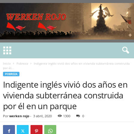
Inicio
Pobreza
Indigente inglés vivió dos años en vivienda subterránea construida
por él...
POBREZA
Indigente inglés vivió dos años en
vivienda subterránea construida
por él en un parque
Por
werken rojo
-
3 abril, 2020
1300
0