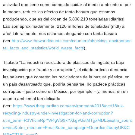
actividad que tiene como cometido cuidar al medio ambiente o, por
lo menos, reducir los efectos de tanta basura que estamos
produciendo, que es del orden de 5,808,219 toneladas ¡diarias!
Eso son aproximadamente ¡2120 millones de toneladas (mdt) al
año! Literalmente, nos estamos ahogando con tanta basura
(ver:
http://www.theworldcounts.com/counters/shocking_environmen
tal_facts_and_statistics/world_waste_facts
).
Titulado “La industria recicladora de plásticos de Inglaterra bajo
investigación por fraude y corrupción”, el citado artículo denuncia
las bajezas que cometen las recicladoras de la basura plástica, en
un país
desarrollado
que, podría pensarse, no padece prácticas
corruptas – justo como en México, por ejemplo – y, menos, en un
asunto ambiental tan delicado
(ver:
https://www.theguardian.com/environment/2018/oct/18/uk-
recycling-industry-under-investigation-for-and-corruption?
utm_term=R3VhcmRpYW4gVG9kYXkgVUstMTgxMDE5&utm_sourc
e=esp&utm_medium=Email&utm_campaign=GuardianTodayUK&C
MP=GTUK_email
).