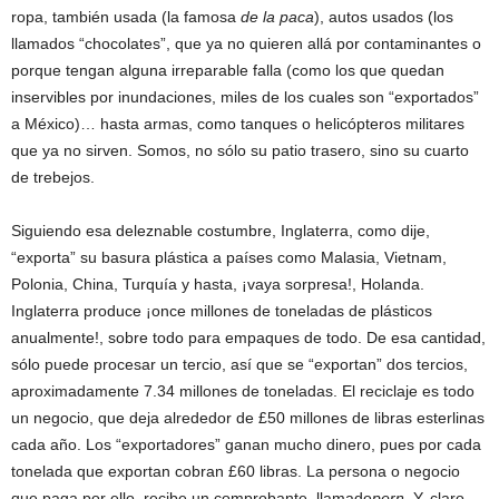
ropa, también usada (la famosa
de la paca
), autos usados (los
llamados “chocolates”, que ya no quieren allá por contaminantes o
porque tengan alguna irreparable falla (como los que quedan
inservibles por inundaciones, miles de los cuales son “exportados”
a México)… hasta armas, como tanques o helicópteros militares
que ya no sirven. Somos, no sólo su patio trasero, sino su cuarto
de trebejos.
Siguiendo esa deleznable costumbre, Inglaterra, como dije,
“exporta” su basura plástica a países como Malasia, Vietnam,
Polonia, China, Turquía y hasta, ¡vaya sorpresa!, Holanda.
Inglaterra produce ¡once millones de toneladas de plásticos
anualmente!, sobre todo para empaques de todo. De esa cantidad,
sólo puede procesar un tercio, así que se “exportan” dos tercios,
aproximadamente 7.34 millones de toneladas. El reciclaje es todo
un negocio, que deja alrededor de £50 millones de libras esterlinas
cada año. Los “exportadores” ganan mucho dinero, pues por cada
tonelada que exportan cobran £60 libras. La persona o negocio
que paga por ello, recibe un comprobante, llamado
pern
. Y, claro,