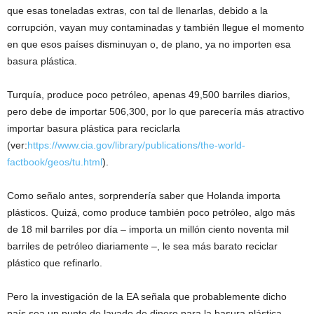
que esas toneladas extras, con tal de llenarlas, debido a la
corrupción, vayan muy contaminadas y también llegue el momento
en que esos países disminuyan o, de plano, ya no importen esa
basura plástica.
Turquía, produce poco petróleo, apenas 49,500 barriles diarios,
pero debe de importar 506,300, por lo que parecería más atractivo
importar basura plástica para reciclarla
(ver:
https://www.cia.gov/library/publications/the-world-
factbook/geos/tu.html
).
Como señalo antes, sorprendería saber que Holanda importa
plásticos. Quizá, como produce también poco petróleo, algo más
de 18 mil barriles por día – importa un millón ciento noventa mil
barriles de petróleo diariamente –, le sea más barato reciclar
plástico que refinarlo.
Pero la investigación de la EA señala que probablemente dicho
país sea un punto de lavado de dinero para la basura plástica,