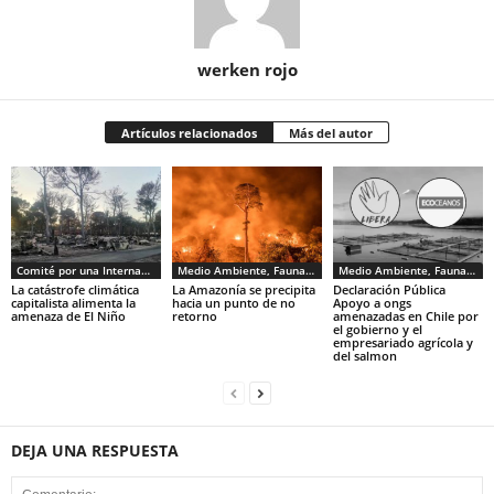
werken rojo
Artículos relacionados
Más del autor
Comité por una Internacional de los Trabajadores - CIT
Medio Ambiente, Fauna y Sociedad
Medio Ambiente, Fauna y Sociedad
La catástrofe climática
La Amazonía se precipita
Declaración Pública
capitalista alimenta la
hacia un punto de no
Apoyo a ongs
amenaza de El Niño
retorno
amenazadas en Chile por
el gobierno y el
empresariado agrícola y
del salmon
DEJA UNA RESPUESTA