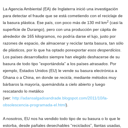
La Agencia Ambiental (EA) de Inglaterra inició una investigación
para detectar el fraude que se está cometiendo con el reciclaje de
2
la basura plástica. Ese país, con poco más de 130 mil km
(casi la
superficie de Durango), pero con una producción per cápita de
alrededor de 165 kilogramos, no podría darse el lujo, justo por
razones de espacio, de almacenar y reciclar tanta basura, tan sólo
de plásticos, por lo que ha optado por
exportar esos desperdicios
.
Los países
desarrollados
siempre han elegido deshacerse de su
basura de todo tipo ”exportándola” a los países
atrasados
. Por
ejemplo, Estados Unidos (EU) le vende su basura electrónica a
Ghana o a China, en donde se
recicla
, mediante métodos muy
bárbaros la mayoría, quemándola a cielo abierto y luego
rescatando lo metálico
(ver:
http://adansalgadoandrade.blogspot.com/2011/10/la-
obsolescencia-programada-el.html
).
A nosotros, EU nos ha vendido todo tipo de su basura o lo que le
estorba, desde pañales desechables “reciclados”, llantas usadas,