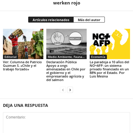
werken rojo
Artículos relacionados
Más del autor
Editorial
Medio Ambiente, Fauna y Sociedad
Economía
Ver: Columna de Patricio
Declaración Pública
La paradoja a 10 años del
Guzman S. «Chile y el
Apoyo a ongs
NO+AFP: un sistema
trabajo forzado»
amenazadas en Chile por
privado financiado en un
el gobierno y el
88% por el Estado. Por
empresariado agrícola y
Luis Mesina
del salmon
DEJA UNA RESPUESTA