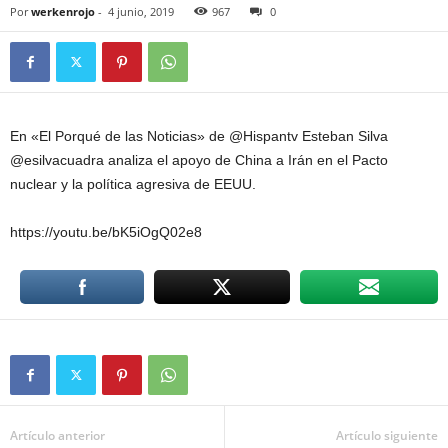
Por
werkenrojo
-
4 junio, 2019
967
0
En «El Porqué de las Noticias» de @Hispantv Esteban Silva
@esilvacuadra analiza el apoyo de China a Irán en el Pacto
nuclear y la política agresiva de EEUU.
https://youtu.be/bK5iOgQ02e8
Artículo anterior
Artículo siguiente