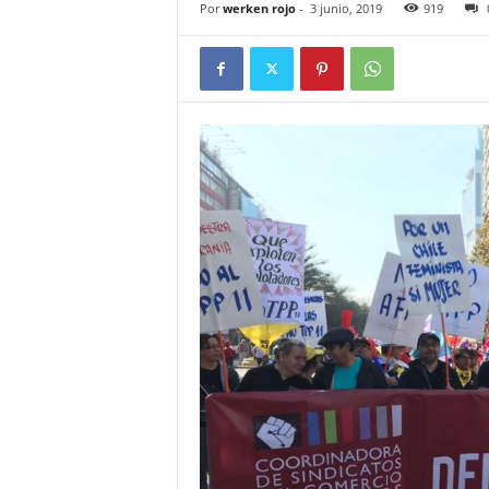
Por
werken rojo
-
3 junio, 2019
919