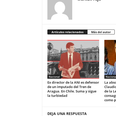
Artículos relacionados
Más del autor
Nacional
Naciona
Ex director de la ANI es defensor
La abso
de un imputado del Tren de
Claudio
Aragua. En Chile. Suma y sigue
de la L
la turbiedad
consagr
como po
DEJA UNA RESPUESTA