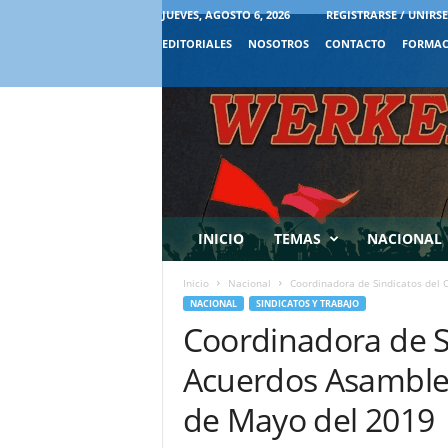
JUEVES, AGOSTO 6, 2026
REGISTRARSE / UNIRSE
EDITORIALES
NOSOTROS
CONTACTO
FORMAC
INICIO
TEMAS
NACIONAL
Inicio
Nacional
Coordinadora de Sindicatos del 
NACIONAL
SINDICATOS Y TRABAJO
Coordinadora de S
Acuerdos Asamblea
de Mayo del 2019