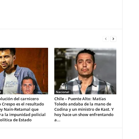
l
Nacional
lución del carnicero
Chile – Puente Alto: Matías
 Crespo es el resultado
Toledo andaba de la mano de
ey Naín-Retamal que
Codina y un ministro de Kast. Y
a la impunidad policial
hoy hace un show enfrentando
lítica de Estado
a...