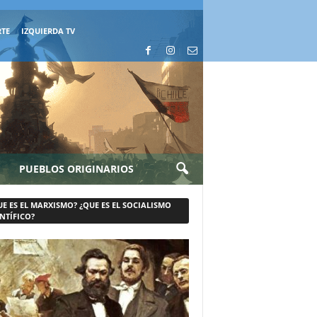
RTE
IZQUIERDA TV
PUEBLOS ORIGINARIOS
UE ES EL MARXISMO? ¿QUE ES EL SOCIALISMO
NTÍFICO?