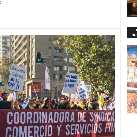
0
EL
HO