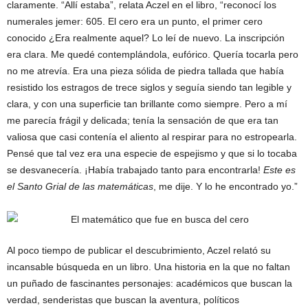
claramente. “Allí estaba”, relata Aczel en el libro, “reconocí los
numerales jemer: 605. El cero era un punto, el primer cero
conocido ¿Era realmente aquel? Lo leí de nuevo. La inscripción
era clara. Me quedé contemplándola, eufórico. Quería tocarla pero
no me atrevía. Era una pieza sólida de piedra tallada que había
resistido los estragos de trece siglos y seguía siendo tan legible y
clara, y con una superficie tan brillante como siempre. Pero a mí
me parecía frágil y delicada; tenía la sensación de que era tan
valiosa que casi contenía el aliento al respirar para no estropearla.
Pensé que tal vez era una especie de espejismo y que si lo tocaba
se desvanecería. ¡Había trabajado tanto para encontrarla!
Este es
el Santo Grial de las matemáticas
, me dije. Y lo he encontrado yo.”
Al poco tiempo de publicar el descubrimiento, Aczel relató su
incansable búsqueda en un libro. Una historia en la que no faltan
un puñado de fascinantes personajes: académicos que buscan la
verdad, senderistas que buscan la aventura, políticos