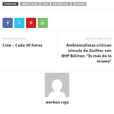
ETIQUETAS
AMIR D. ACZEL
CERO
MATEMATICAS
NUMEROS
Artículo anterior
Artículo siguiente
Cine – Cada 30 horas
Ambientalistas critican
vínculo de Guillier con
BHP Billiton: “Es más de lo
mismo”
werken rojo