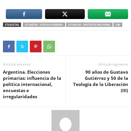
ETIQUETAS
ECUADOR - HUELGA GENERAL
ECUADOR - PROTESTA NACIONAL
FMI
Artículo anterior
Artículo siguiente
Argentina. Elecciones
90 años de Gustavo
primarias: influencia de la
Gutiérrez y 50 de la
política internacional,
Teología de la Liberación
encuestas e
(III)
irregularidades