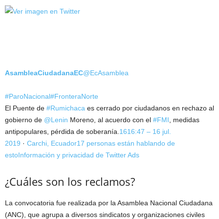
AsambleaCiudadanaEC
@EcAsamblea
#ParoNacional
#FronteraNorte
El Puente de
#Rumichaca
es cerrado por ciudadanos en rechazo al
gobierno de
@Lenin
Moreno, al acuerdo con el
#FMI
, medidas
antipopulares, pérdida de soberanía.
16
16:47 – 16 jul.
2019
·
Carchi, Ecuador
17 personas están hablando de
esto
Información y privacidad de Twitter Ads
¿Cuáles son los reclamos?
La convocatoria fue realizada por la Asamblea Nacional Ciudadana
(ANC), que agrupa a diversos sindicatos y organizaciones civiles