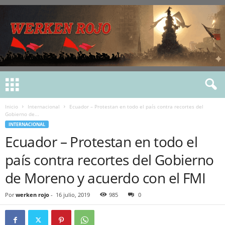
Inicio
Internacional
Ecuador – Protestan en todo el país contra recortes del
Gobierno de...
INTERNACIONAL
Ecuador – Protestan en todo el
país contra recortes del Gobierno
de Moreno y acuerdo con el FMI
Por
werken rojo
-
16 julio, 2019
985
0