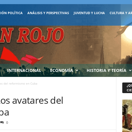
IÓN POLÍTICA
ANÁLISIS Y PERSPECTIVAS
JUVENTUD Y LUCHA
CULTURA Y A
INTERNACIONAL
ECONOMÍA
HISTORIA Y TEORÍA
es del reformismo en Cuba
¿Q
CIE
os avatares del
ba
0