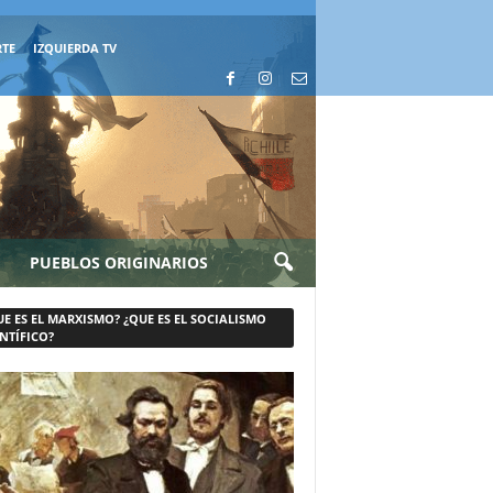
RTE
IZQUIERDA TV
PUEBLOS ORIGINARIOS
UE ES EL MARXISMO? ¿QUE ES EL SOCIALISMO
NTÍFICO?