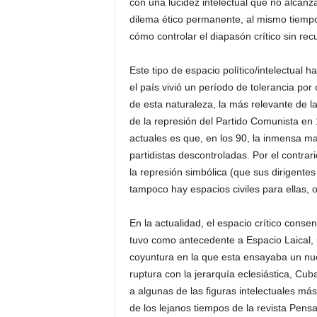
con una lucidez intelectual que no alcan
dilema ético permanente, al mismo tiempo
cómo controlar el diapasón crítico sin rec
Este tipo de espacio político/intelectual
el país vivió un período de tolerancia p
de esta naturaleza, la más relevante de l
de la represión del Partido Comunista en 
actuales es que, en los 90, la inmensa ma
partidistas descontroladas. Por el contra
la represión simbólica (que sus dirigentes
tampoco hay espacios civiles para ellas, 
En la actualidad, el espacio crítico conse
tuvo como antecedente a Espacio Laical, u
coyuntura en la que esta ensayaba un nue
ruptura con la jerarquía eclesiástica, Cub
a algunas de las figuras intelectuales má
de los lejanos tiempos de la revista Pens