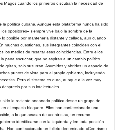
es Magos cuando los primeros discutían la necesidad de
 la política cubana. Aunque esta plataforma nunca ha sido
los opositores– siempre vive bajo la sombra de la
e lo posible por mantenerla distante y callada, aun cuando
En muchas cuestiones, sus integrantes coinciden con el
s los medios de resaltar esas coincidencias. Entre ellos
e la pena escuchar, que no aspiran a un cambio político
No gritan, solo susurran. Asumirlos y abrirles un espacio de
hos puntos de vista para el propio gobierno, incluyendo
a necesita. Pero el sistema es duro, aunque a la vez muy
mo desprecio por sus intelectuales.
a sido la reciente andanada política desde un grupo de
s en el espacio bloguero. Ellos han confeccionado una
ible, a la que acusan de «centrista», un recurso
bierno identificarse con la izquierda y lee toda posición
echa. Han confeccionado un folleto denominado «Centrismo