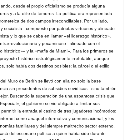
cuando, desde el propio oficialismo se producía alguna
mores y a la elite de temores. La política era representada
rometeica de dos campos irreconciliables. Por un lado,
 socialista– compuesto por patriotas virtuosos y alineado
nista y lo que se daba en llamar «el liderazgo histórico».
ntrarrevolucionario y pecaminoso– alineado con el
 histórico»– y la «mafia de Miami». Para los primeros se
n proyecto histórico estratégicamente irrefutable, aunque
, solo había dos destinos posibles: la cárcel o el exilio.
l Muro de Berlín se llevó con ella no solo la base
cia sin precedentes de subsidios soviéticos– sino también
ejor. Buscando la superación de una espantosa crisis que
pecial», el gobierno se vio obligado a limitar sus
permitir la entrada al casino de tres jugadores incómodos:
nternet como anaquel informativo y comunicacional, y los
omías familiares y del siempre maltrecho sector externo.
sacó del escenario político a quien había sido durante