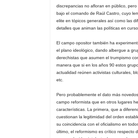
discrepancias no afloran en público, pero 
bajo el comando de Raúl Castro, cuyo lema
elite en tópicos generales así como las di
detalles que animan las políticas en curso
El campo opositor también ha experimenta
el plano ideológico, dando albergue a gr
derechistas que asumen el trumpismo com
manera que si en los años 90 estos grupo
actualidad reúnen activistas culturales, bl
etc.
Pero probablemente el dato más novedoso 
campo reformista que en otros lugares he
características. La primera, que a diferen
cuestionan la legitimidad del orden estab
su coincidencia con el oficialismo en todo
último, el reformismo es crítico respecto 