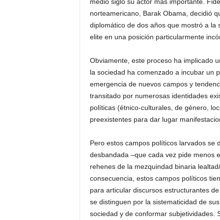
medio siglo su actor más importante. Fide
norteamericano, Barak Obama, decidió que 
diplomático de dos años que mostró a la s
elite en una posición particularmente inc
Obviamente, este proceso ha implicado un
la sociedad ha comenzado a incubar un pro
emergencia de nuevos campos y tendencia
transitado por numerosas identidades exi
políticas (étnico-culturales, de género, l
preexistentes para dar lugar manifestacio
Pero estos campos políticos larvados se 
desbandada –que cada vez pide menos el 
rehenes de la mezquindad binaria lealtad/
consecuencia, estos campos políticos tie
para articular discursos estructurantes de
se distinguen por la sistematicidad de su
sociedad y de conformar subjetividades. S