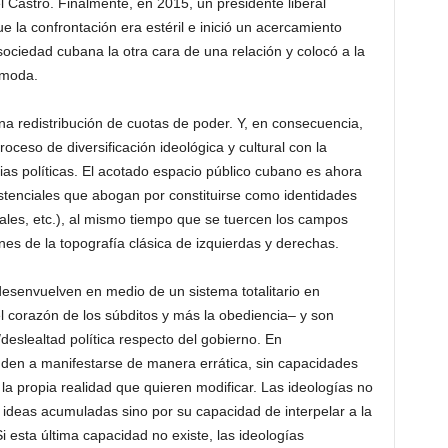
l Castro. Finalmente, en 2015, un presidente liberal
la confrontación era estéril e inició un acercamiento
ociedad cubana la otra cara de una relación y colocó a la
ómoda.
a redistribución de cuotas de poder. Y, en consecuencia,
ceso de diversificación ideológica y cultural con la
s políticas. El acotado espacio público cubano es ahora
stenciales que abogan por constituirse como identidades
ocales, etc.), al mismo tiempo que se tuercen los campos
nes de la topografía clásica de izquierdas y derechas.
desenvuelven en medio de un sistema totalitario en
corazón de los súbditos y más la obediencia– y son
deslealtad política respecto del gobierno. En
nden a manifestarse de manera errática, sin capacidades
 la propia realidad que quieren modificar. Las ideologías no
s ideas acumuladas sino por su capacidad de interpelar a la
i esta última capacidad no existe, las ideologías