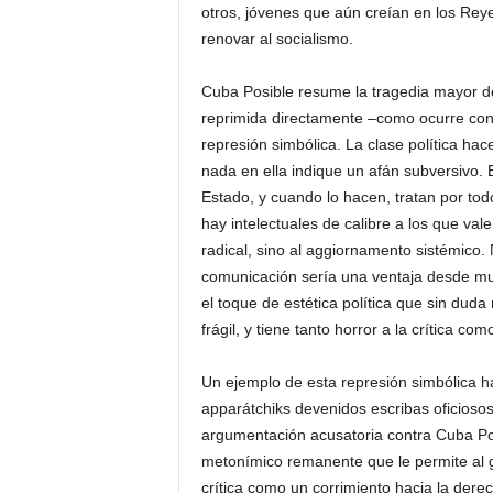
otros, jóvenes que aún creían en los Rey
renovar al socialismo.
Cuba Posible resume la tragedia mayor de
reprimida directamente –como ocurre con 
represión simbólica. La clase política hac
nada en ella indique un afán subversivo. 
Estado, y cuando lo hacen, tratan por todo
hay intelectuales de calibre a los que val
radical, sino al aggiornamento sistémico. 
comunicación sería una ventaja desde muc
el toque de estética política que sin dud
frágil, y tiene tanto horror a la crítica co
Un ejemplo de esta represión simbólica h
apparátchiks devenidos escribas oficioso
argumentación acusatoria contra Cuba Pos
metonímico remanente que le permite al go
crítica como un corrimiento hacia la der