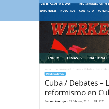
JUEVES, AGOSTO 6, 2026
REGISTRARSE / UNIRSE
EDITORIALES
NOSOTROS
CONTACTO
FORMAC
INICIO
TEMAS
NACIONAL
Inicio
Internacional
Cuba / Debates – Los avatar
INTERNACIONAL
Cuba / Debates – L
reformismo en Cu
Por
werken rojo
-
27 febrero, 2018
1173