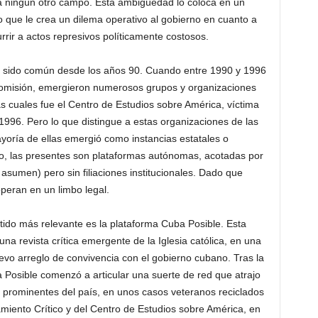
za ningún otro campo. Esta ambigüedad lo coloca en un
 que le crea un dilema operativo al gobierno en cuanto a
urrir a actos represivos políticamente costosos.
 ha sido común desde los años 90. Cuando entre 1990 y 1996
or omisión, emergieron numerosos grupos y organizaciones
as cuales fue el Centro de Estudios sobre América, víctima
1996. Pero lo que distingue a estas organizaciones de las
yoría de ellas emergió como instancias estatales o
rio, las presentes son plataformas autónomas, acotadas por
 asumen) pero sin filiaciones institucionales. Dado que
operan en un limbo legal.
ntido más relevante es la plataforma Cuba Posible. Esta
na revista crítica emergente de la Iglesia católica, en una
vo arreglo de convivencia con el gobierno cubano. Tras la
a Posible comenzó a articular una suerte de red que atrajo
s prominentes del país, en unos casos veteranos reciclados
amiento Crítico y del Centro de Estudios sobre América, en