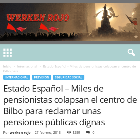
Inicio
Internacional
Estado Español – Miles de pensionistas colapsan el centro de
Bilbo para...
INTERNACIONAL
PREVISION
SEGURIDAD SOCIAL
Estado Español – Miles de
pensionistas colapsan el centro de
Bilbo para reclamar unas
pensiones públicas dignas
Por
werken rojo
-
27 febrero, 2018
1289
0