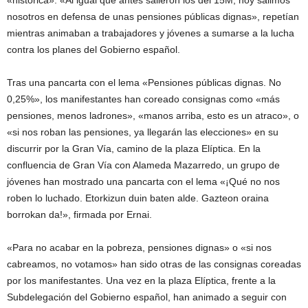
«histórica». «Al igual que antes salieron los del 15M, hoy salimos
nosotros en defensa de unas pensiones públicas dignas», repetían
mientras animaban a trabajadores y jóvenes a sumarse a la lucha
contra los planes del Gobierno español.
Tras una pancarta con el lema «Pensiones públicas dignas. No
0,25%», los manifestantes han coreado consignas como «más
pensiones, menos ladrones», «manos arriba, esto es un atraco», o
«si nos roban las pensiones, ya llegarán las elecciones» en su
discurrir por la Gran Vía, camino de la plaza Elíptica. En la
confluencia de Gran Vía con Alameda Mazarredo, un grupo de
jóvenes han mostrado una pancarta con el lema «¡Qué no nos
roben lo luchado. Etorkizun duin baten alde. Gazteon oraina
borrokan da!», firmada por Ernai.
«Para no acabar en la pobreza, pensiones dignas» o «si nos
cabreamos, no votamos» han sido otras de las consignas coreadas
por los manifestantes. Una vez en la plaza Elíptica, frente a la
Subdelegación del Gobierno español, han animado a seguir con