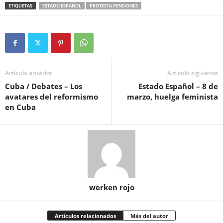
ETIQUETAS
ESTADO ESPAÑOL
PROTESTA PENSIONES
Artículo anterior
Artículo siguiente
Cuba / Debates – Los
Estado Español – 8 de
avatares del reformismo
marzo, huelga feminista
en Cuba
werken rojo
Artículos relacionados
Más del autor