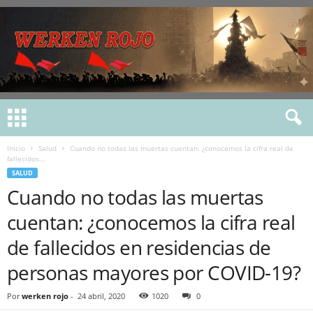
Inicio
Salud
Cuando no todas las muertas cuentan: ¿conocemos la cifra real de
fallecidos...
SALUD
Cuando no todas las muertas
cuentan: ¿conocemos la cifra real
de fallecidos en residencias de
personas mayores por COVID-19?
Por
werken rojo
-
24 abril, 2020
1020
0