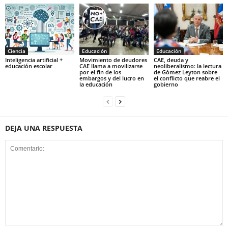
Ciencia
Educación
Educación
Inteligencia artificial +
Movimiento de deudores
CAE, deuda y
educación escolar
CAE llama a movilizarse
neoliberalismo: la lectura
por el fin de los
de Gómez Leyton sobre
embargos y del lucro en
el conflicto que reabre el
la educación
gobierno
DEJA UNA RESPUESTA