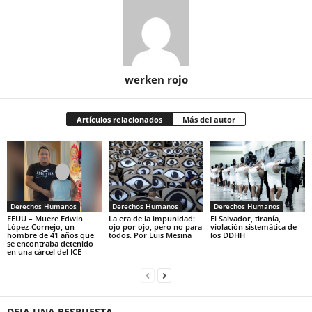
werken rojo
Artículos relacionados
Más del autor
Derechos Humanos
Derechos Humanos
Derechos Humanos
EEUU – Muere Edwin
La era de la impunidad:
El Salvador, tiranía,
López-Cornejo, un
ojo por ojo, pero no para
violación sistemática de
hombre de 41 años que
todos. Por Luis Mesina
los DDHH
se encontraba detenido
en una cárcel del ICE
DEJA UNA RESPUESTA