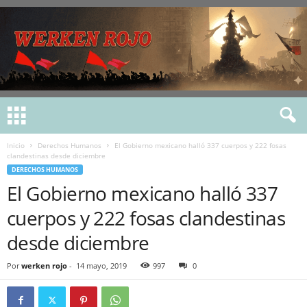
Inicio
Derechos Humanos
El Gobierno mexicano halló 337 cuerpos y 222 fosas
clandestinas desde diciembre
DERECHOS HUMANOS
El Gobierno mexicano halló 337
cuerpos y 222 fosas clandestinas
desde diciembre
Por
werken rojo
-
14 mayo, 2019
997
0