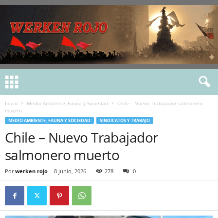
Inicio
Medio Ambiente, Fauna y Sociedad
Chile – Nuevo Trabajador salmonero
muerto
MEDIO AMBIENTE, FAUNA Y SOCIEDAD
SINDICATOS Y TRABAJO
Chile – Nuevo Trabajador
salmonero muerto
Por
werken rojo
-
8 junio, 2026
278
0