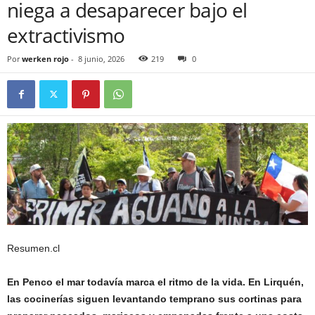
niega a desaparecer bajo el
extractivismo
Por
werken rojo
-
8 junio, 2026
219
0
Resumen.cl
En Penco el mar todavía marca el ritmo de la vida. En Lirquén,
las cocinerías siguen levantando temprano sus cortinas para