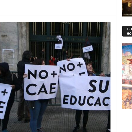
EL
HO