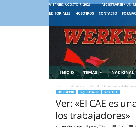
VIERNES, AGOSTO 7, 2026
REGISTRARSE / UNIR
EDITORIALES
NOSOTROS
CONTACTO
FORMAC
INICIO
TEMAS
NACIONAL
Inicio
Educación
Ver: «El CAE es una estafa contr
EDUCACIÓN
IZQUIERDA TV
PORTADA
Ver: «El CAE es una
los trabajadores»
Por
werken rojo
-
8 junio, 2026
257