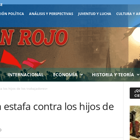
SE
IÓN POLÍTICA
ANÁLISIS Y PERSPECTIVAS
JUVENTUD Y LUCHA
CULTURA Y A
INTERNACIONAL
ECONOMÍA
HISTORIA Y TEORÍA
a los hijos de los trabajadores»
¿Q
CIE
 estafa contra los hijos de
0