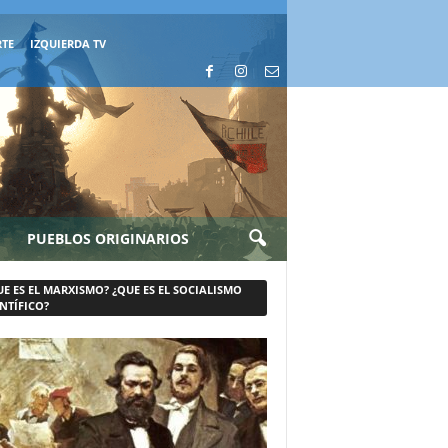
RTE
IZQUIERDA TV
PUEBLOS ORIGINARIOS
UE ES EL MARXISMO? ¿QUE ES EL SOCIALISMO
NTÍFICO?