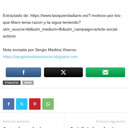
Extractado de: https://www.laizquierdadiario.es/7-motivos-por-los-
que-Marx-tenia-razon-y-la-sigue-teniendo?
utm_source=lid&utm_medium=fb&utm_campaign=article-social-
actions
Nota enviada por Sergio Medina Viveros:
https://sergiomedinaviveros.blogspot.com
ETIQUETAS
MARX
Artículo anterior
Artículo siguiente