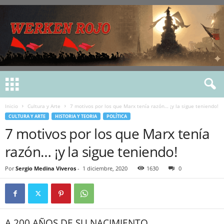
Inicio
Cultura y Arte
7 motivos por los que Marx tenía razón… ¡y la sigue teniendo!
CULTURA Y ARTE
HISTORIA Y TEORIA
POLÍTICA
7 motivos por los que Marx tenía
razón… ¡y la sigue teniendo!
Por
Sergio Medina Viveros
-
1 diciembre, 2020
1630
0
A 200 AÑOS DE SU NACIMIENTO