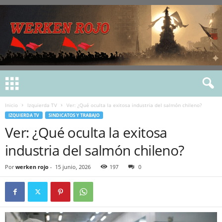
Inicio
Izquierda TV
Ver: ¿Qué oculta la exitosa industria del salmón chileno?
IZQUIERDA TV
SINDICATOS Y TRABAJO
Ver: ¿Qué oculta la exitosa
industria del salmón chileno?
Por
werken rojo
-
15 junio, 2026
197
0