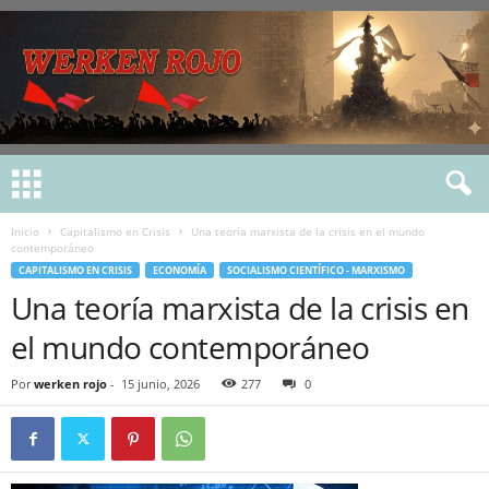
Inicio
Capitalismo en Crisis
Una teoría marxista de la crisis en el mundo
contemporáneo
CAPITALISMO EN CRISIS
ECONOMÍA
SOCIALISMO CIENTÍFICO - MARXISMO
Una teoría marxista de la crisis en
el mundo contemporáneo
Por
werken rojo
-
15 junio, 2026
277
0