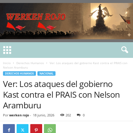
Inicio
Derechos Humanos
Ver: Los ataques del gobierno Kast contra el PRAIS con
Nelson Aramburu
DERECHOS HUMANOS
NACIONAL
Ver: Los ataques del gobierno
Kast contra el PRAIS con Nelson
Aramburu
Por
werken rojo
-
18 junio, 2026
202
0