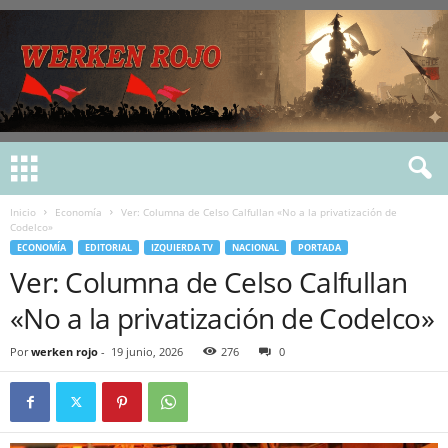
Inicio
Economía
Ver: Columna de Celso Calfullan «No a la privatización de
Codelco»
ECONOMÍA
EDITORIAL
IZQUIERDA TV
NACIONAL
PORTADA
Ver: Columna de Celso Calfullan
«No a la privatización de Codelco»
Por
werken rojo
-
19 junio, 2026
276
0