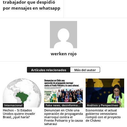
trabajador que despidió
por mensajes en whatsapp
werken rojo
Artículos relacionados
Más del autor
Internacional
Fake news, desinformacion
Análisis y Perspectivas
Hechos – Si Estados
Denuncian en Chile una
Economista: el actual
Unidos quiere invadir
operación de propaganda
gobierno venezolano
Brasil, ¿qué haría?
marroquí contra el
rompió con el proyecto
Frente Polisario y la causa
de Chávez
saharaui