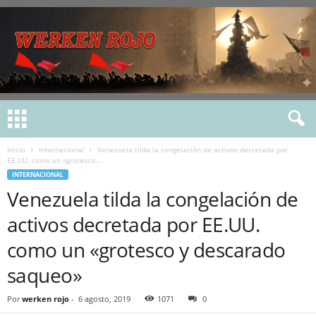
Inicio
Internacional
Venezuela tilda la congelación de activos decretada por
EE.UU. como un «grotesco...
INTERNACIONAL
Venezuela tilda la congelación de
activos decretada por EE.UU.
como un «grotesco y descarado
saqueo»
Por
werken rojo
-
6 agosto, 2019
1071
0