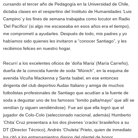
cursando el tercer año de Pedagogía en la Universidad de Chile,
dictaba clases en el vespertino del Instituto de Humanidades ‘Luis
Campino’ y los fines de semana trabajaba como locutor en Radio
‘Del Pacífico’ (si algo me escaseaba en esos años era el tiempo),
me comprometí a ayudarles. Después de todo, mis padres y yo
habíamos sido quienes les invitaron a “conocer Santiago”, y les
recibimos felices en nuestro hogar.
Recurrí a los excelentes oficios de ‘doña Maria’ (María Carreño),
dueña de la conocida fuente de soda “Münich”, en la esquina de
avenida Vicuña Mackenna y Santa Isabel, en ese entonces
dirigenta del club deportivo Audax Italiano y amiga de muchos
futbolistas profesionales de Santiago que acudían a la fuente de
soda a degustar uno de los famosos “lomito palta/mayo” que allí se
vendían (y siguen vendiéndose). Fue así que ella logró que el
jugador de Colo-Colo (seleccionado nacional, además) Humberto
‘Chita’ Cruz presentara a los dos jóvenes ‘cracks’ brasileños a su
DT (Director Técnico), Andrés ‘Chuleta’ Prieto, quien de inmediato
los citó a los entrenamientos diarios del plantel de honor.