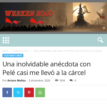
Inicio
Cultura y Arte
Una inolvidable anécdota con Pelé casi me llevó a la cárcel
CULTURA Y ARTE
Una inolvidable anécdota con
Pelé casi me llevó a la cárcel
Por
Arturo Muñoz
-
3 diciembre, 2020
1634
0