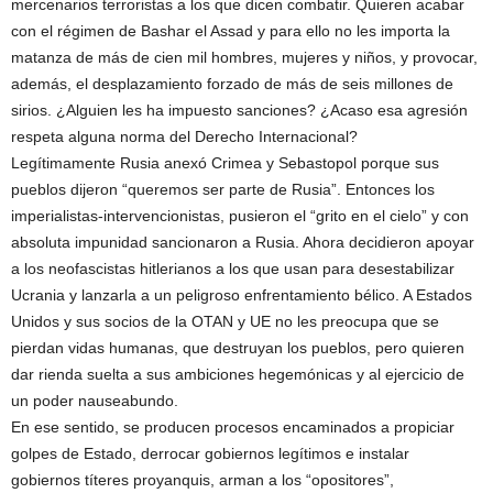
mercenarios terroristas a los que dicen combatir. Quieren acabar
con el régimen de Bashar el Assad y para ello no les importa la
matanza de más de cien mil hombres, mujeres y niños, y provocar,
además, el desplazamiento forzado de más de seis millones de
sirios. ¿Alguien les ha impuesto sanciones? ¿Acaso esa agresión
respeta alguna norma del Derecho Internacional?
Legítimamente Rusia anexó Crimea y Sebastopol porque sus
pueblos dijeron “queremos ser parte de Rusia”. Entonces los
imperialistas-intervencionistas, pusieron el “grito en el cielo” y con
absoluta impunidad sancionaron a Rusia. Ahora decidieron apoyar
a los neofascistas hitlerianos a los que usan para desestabilizar
Ucrania y lanzarla a un peligroso enfrentamiento bélico. A Estados
Unidos y sus socios de la OTAN y UE no les preocupa que se
pierdan vidas humanas, que destruyan los pueblos, pero quieren
dar rienda suelta a sus ambiciones hegemónicas y al ejercicio de
un poder nauseabundo.
En ese sentido, se producen procesos encaminados a propiciar
golpes de Estado, derrocar gobiernos legítimos e instalar
gobiernos títeres proyanquis, arman a los “opositores”,