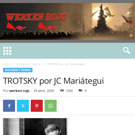
Inicio
Historia y Teoria
TROTSKY por JC Mariátegui
HISTORIA Y TEORIA
TROTSKY por JC Mariátegui
Por
werken rojo
-
29 abril, 2020
1204
0