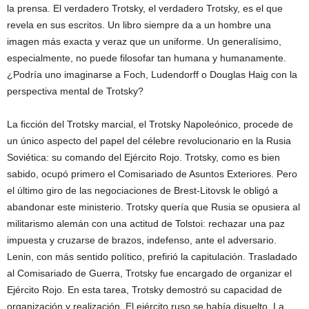
la prensa. El verdadero Trotsky, el verdadero Trotsky, es el que
revela en sus escritos. Un libro siempre da a un hombre una
imagen más exacta y veraz que un uniforme. Un generalísimo,
especialmente, no puede filosofar tan humana y humanamente.
¿Podría uno imaginarse a Foch, Ludendorff o Douglas Haig con la
perspectiva mental de Trotsky?
La ficción del Trotsky marcial, el Trotsky Napoleónico, procede de
un único aspecto del papel del célebre revolucionario en la Rusia
Soviética: su comando del Ejército Rojo. Trotsky, como es bien
sabido, ocupó primero el Comisariado de Asuntos Exteriores. Pero
el último giro de las negociaciones de Brest-Litovsk le obligó a
abandonar este ministerio. Trotsky quería que Rusia se opusiera al
militarismo alemán con una actitud de Tolstoi: rechazar una paz
impuesta y cruzarse de brazos, indefenso, ante el adversario.
Lenin, con más sentido político, prefirió la capitulación. Trasladado
al Comisariado de Guerra, Trotsky fue encargado de organizar el
Ejército Rojo. En esta tarea, Trotsky demostró su capacidad de
organización y realización. El ejército ruso se había disuelto. La